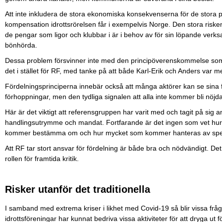
Att inte inkludera de stora ekonomiska konsekvenserna för de stora pu
kompensation idrottsrörelsen får i exempelvis Norge. Den stora risken 
de pengar som ligor och klubbar i är i behov av för sin löpande verksa
bönhörda.
Dessa problem försvinner inte med den principöverenskommelse som
det i stället för RF, med tanke på att både Karl-Erik och Anders var 
Fördelningsprinciperna innebär också att många aktörer kan se sina förl
förhoppningar, men den tydliga signalen att alla inte kommer bli nöjda
Här är det viktigt att referensgruppen har varit med och tagit på sig 
handlingsutrymme och mandat. Fortfarande är det ingen som vet hur 
kommer bestämma om och hur mycket som kommer hanteras av spec
Att RF tar stort ansvar för fördelning är både bra och nödvändigt. Det
rollen för framtida kritik.
Risker utanför det traditionella
I samband med extrema kriser i likhet med Covid-19 så blir vissa frågo
idrottsföreningar har kunnat bedriva vissa aktiviteter för att dryga ut