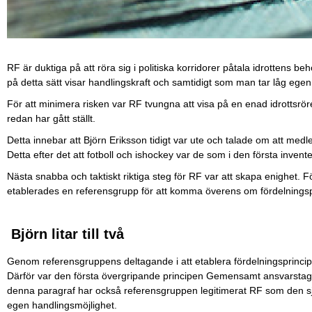
RF är duktiga på att röra sig i politiska korridorer påtala idrottens b
på detta sätt visar handlingskraft och samtidigt som man tar låg egen
För att minimera risken var RF tvungna att visa på en enad idrottsröre
redan har gått ställt.
Detta innebar att Björn Eriksson tidigt var ute och talade om att medlen
Detta efter det att fotboll och ishockey var de som i den första invent
Nästa snabba och taktiskt riktiga steg för RF var att skapa enighet. F
etablerades en referensgrupp för att komma överens om fördelningsp
Björn litar till två
Genom referensgruppens deltagande i att etablera fördelningsprincipe
Därför var den första övergripande principen Gemensamt ansvarstagande
denna paragraf har också referensgruppen legitimerat RF som den sjä
egen handlingsmöjlighet.