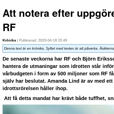
Att notera efter uppgöre
RF
Krönika
| Publicerad: 2020-04-18 20:49
Denna text är en krönika. Syftet med texten är att påverka. Åsiktern
De senaste veckorna har RF och Björn Eriksson
hantera de utmaningar som idrotten står inför
vårbudgeten i form av 500 miljoner som RF får f
själv har beslutat. Amanda Lind är av med ett
idrottsrörelsen håller ihop.
Att få detta mandat har krävt både tuffhet, s