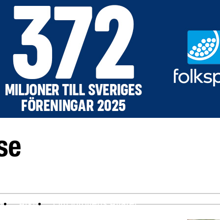
ev
Arkiv
Om Idrottens Affärer