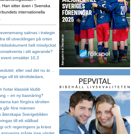
 Han sitter även i Svenska
örbundets internationella
.
, evenemang saknas i trategin
idra till utvecklingen på orten
mtidsdokument helt misslyckat
onsekventa i sitt agerande?
s event omsätter 10,3
eslutet, eller vad det nu är…
a vill bli idrottsledare,
n hotar klassisk klubb
ng – en ny basnäring?
tarna kan förgöra idrotten
a går före männen
an återskapa Sverigebilden
vingas till ett stålbad
egi och regeringens ja krävs
s ansvariga måste inse värdet