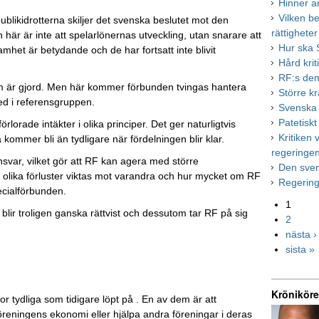
Hinner a
Vilken b
blikidrotterna skiljer det svenska beslutet mot den
rättigheter
här är inte att spelarlönernas utveckling, utan snarare att
Hur ska S
mhet är betydande och de har fortsatt inte blivit
Hård krit
RF:s de
 är gjord. Men här kommer förbunden tvingas hantera
Större k
med i referensgruppen.
Svenska h
Patetiskt
orade intäkter i olika principer. Det ger naturligtvis
Kritiken
 kommer bli än tydligare när fördelningen blir klar.
regeringe
ansvar, vilket gör att RF kan agera med större
Den sve
olika förluster viktas mot varandra och hur mycket om RF
Regering
ialförbunden.
1
 blir troligen ganska rättvist och dessutom tar RF på sig
2
nästa ›
sista »
Kröniköre
r tydliga som tidigare löpt på . En av dem är att
 föreningens ekonomi eller hjälpa andra föreningar i deras