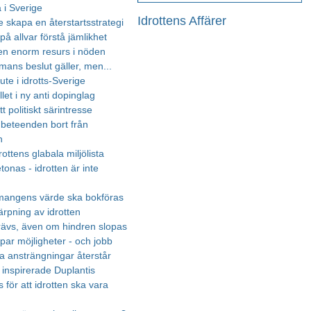
 i Sverige
Idrottens Affärer
 skapa en återstartsstrategi
på allvar förstå jämlikhet
 en enorm resurs i nöden
ans beslut gäller, men...
te i idrotts-Sverige
llet i ny anti dopinglag
tt politiskt särintresse
 beteenden bort från
n
rottens glabala miljölista
onas - idrotten är inte
mangens värde ska bokföras
ärpning av idrotten
rävs, även om hindren slopas
par möjligheter - och jobb
a ansträngningar återstår
inspirerade Duplantis
 för att idrotten ska vara