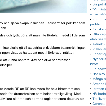
Blir poli
"Vi måst
vintermiljö
Fördöman
ehov och själva skapa lösningen. Tacksamt för politiker som
problem
 risk.
Kanske i
Otto våg
lse och tydliggöra att man inte fördelar medel till de som
etablisse
Aktuellt 
 inte skulle gå till att stärka elitklubbars balansräkningar.
Vi kan lä
eringen visades ha tappat mest i förlorade intäkter.
Enbart cy
Nya förut
ör att kunna hantera krav och olika särintressen
idrott
rinciper.
En nödvä
Här blev
Många re
Armand k
r visade RF att RF kan svara för hela idrottsrörelsen.
Idrotten
 för idrottsrörelsen som helhet otroligt viktig. Med
Hållbarh
lvklara aktören och därmed tagit bort stora delar av sin
Trafikver
Coronaef