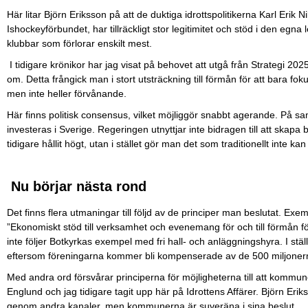
Här litar Björn Eriksson på att de duktiga idrottspolitikerna Karl Erik
Ishockeyförbundet, har tillräckligt stor legitimitet och stöd i den egna
klubbar som förlorar enskilt mest.
I tidigare krönikor har jag visat på behovet att utgå från Strategi 202
om. Detta frångick man i stort utsträckning till förmån för att bara f
men inte heller förvånande.
Här finns politisk consensus, vilket möjliggör snabbt agerande. På s
investeras i Sverige. Regeringen utnyttjar inte bidragen till att skapa 
tidigare hållit högt, utan i stället gör man det som traditionellt inte kan
Nu börjar nästa rond
Det finns flera utmaningar till följd av de principer man beslutat. Ex
”Ekonomiskt stöd till verksamhet och evenemang för och till förmån 
inte följer Botkyrkas exempel med fri hall- och anläggningshyra. I st
eftersom föreningarna kommer bli kompenserade av de 500 miljone
Med andra ord försvårar principerna för möjligheterna till att kommu
Englund och jag tidigare tagit upp här på Idrottens Affärer. Björn E
genom andra kanaler, men kommunerna är suveräna i sina beslut.