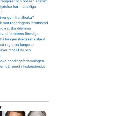
rrangörer och polisen agera?
etydelse har mänskliga
 ?
verige hitta tillbaka?
ik mot regeringens idrottsstöd
mokratiska dilemma
rav på idrottens förmåga
ållningen ifrågasätts starkt
 så reglerna fungerar
 växer mot FHM och
n
nska handingsförlamningen
en går emot riksdagsbeslut
r