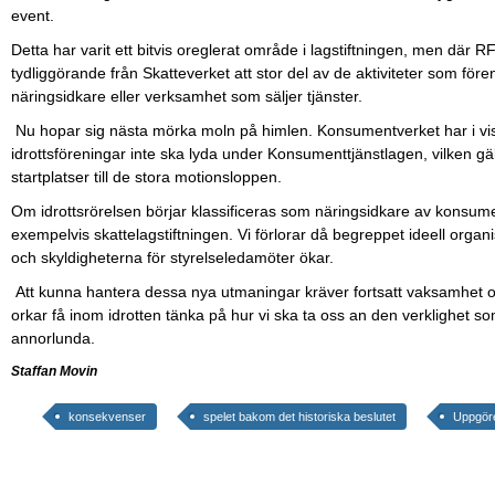
event.
Detta har varit ett bitvis oreglerat område i lagstiftningen, men där RF
tydliggörande från Skatteverket att stor del av de aktiviteter som för
näringsidkare eller verksamhet som säljer tjänster.
Nu hopar sig nästa mörka moln på himlen. Konsumentverket har i viss
idrottsföreningar inte ska lyda under Konsumenttjänstlagen, vilken gäll
startplatser till de stora motionsloppen.
Om idrottsrörelsen börjar klassificeras som näringsidkare av konsument
exempelvis skattelagstiftningen. Vi förlorar då begreppet ideell organi
och skyldigheterna för styrelseledamöter ökar.
Att kunna hantera dessa nya utmaningar kräver fortsatt vaksamhet oc
orkar få inom idrotten tänka på hur vi ska ta oss an den verklighet
annorlunda.
Staffan Movin
konsekvenser
spelet bakom det historiska beslutet
Uppgör