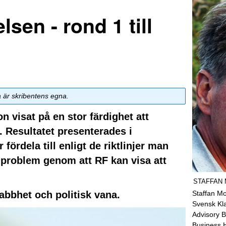
lsen - rond 1 till
a är skribentens egna.
 visat på en stor färdighet att
. Resultatet presenterades i
ördela till enligt de riktlinjer man
 problem genom att RF kan visa att
STAFFAN
Staffan Mo
nabbhet och politisk vana.
Svensk Kl
Advisory B
Business 