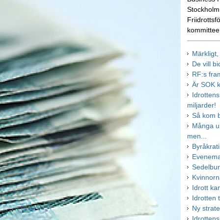
Stockholm.
Friidrottsf
kommittee
Märkligt
De vill b
RF:s fra
Är SOK k
Idrotten
miljarder!
Så kom b
Många ung
men...
Byråkrati
Evenema
Sedelbun
Kvinnorn
Idrott k
Idrotten t
Ny strat
Idrotten