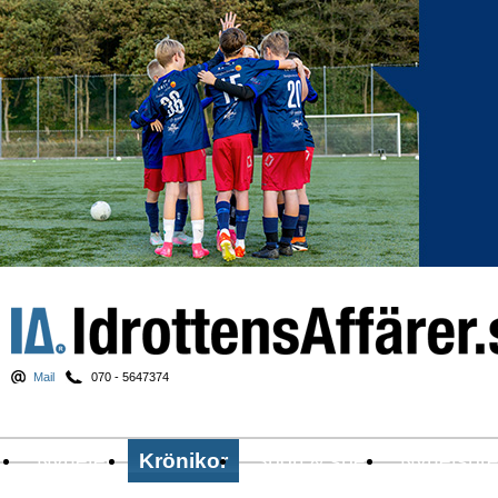
Mail
070 - 5647374
Nyheter
Krönikor
Sport & spel
Nyhetsbr