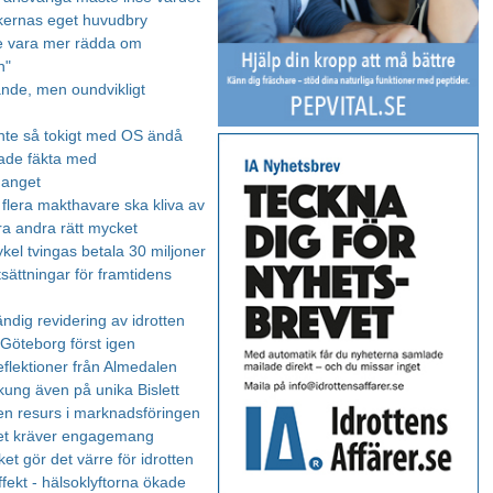
tikernas eget huvudbry
e vara mer rädda om
n"
de, men oundvikligt
nte så tokigt med OS ändå
ade fäkta med
manget
- flera makthavare ska kliva av
ra andra rätt mycket
kel tvingas betala 30 miljoner
sättningar för framtidens
ndig revidering av idrotten
 Göteborg först igen
flektioner från Almedalen
ung även på unika Bislett
 en resurs i marknadsföringen
et kräver engagemang
ket gör det värre för idrotten
fekt - hälsoklyftorna ökade