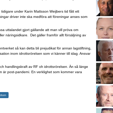
 tidigare under Karin Mattsson Weijbers tid fått ett
eningar driver inte ska medföra att föreningar anses som
a uttalandet gjort gällande att man vill pröva om
er näringsidkare. Det gäller framför allt försäljning av
verket så kan detta bli prejudikat för annan lagstiftning,
sation inom idrottsrörelsen som vi känner till idag. Ansvar
h handlingskraft av RF oh idrottsrörelsen. Än så länge
 som är post-pandemi. En verklighet som kommer vara
elsen