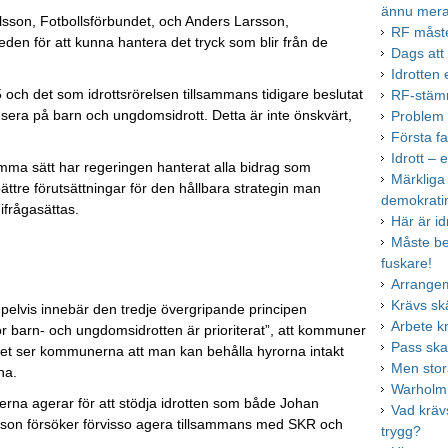
ännu mera
 Nilsson, Fotbollsförbundet, och Anders Larsson,
RF måste
 leden för att kunna hantera det tryck som blir från de
Dags att 
Idrotten
5 och det som idrottsrörelsen tillsammans tidigare beslutat
RF-stämm
okusera på barn och ungdomsidrott. Detta är inte önskvärt,
Problem u
Första fa
Idrott – e
amma sätt har regeringen hanterat alla bidrag som
Märkliga
bättre förutsättningar för den hållbara strategin man
demokrati
 ifrågasättas.
Här är id
Måste bet
fuskare!
Arrange
Krävs sk
empelvis innebär den tredje övergripande principen
Arbete k
för barn- och ungdomsidrotten är prioriterat”, att kommuner
Pass ska
ället ser kommunerna att man kan behålla hyrorna intakt
Men stor
rna.
Warholm 
nerna agerar för att stödja idrotten som både Johan
Vad krävs
riksson försöker förvisso agera tillsammans med SKR och
trygg?