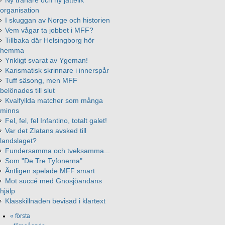
organisation
I skuggan av Norge och historien
Vem vågar ta jobbet i MFF?
Tillbaka där Helsingborg hör
hemma
Ynkligt svarat av Ygeman!
Karismatisk skrinnare i innerspår
Tuff säsong, men MFF
belönades till slut
Kvalfyllda matcher som många
minns
Fel, fel, fel Infantino, totalt galet!
Var det Zlatans avsked till
landslaget?
Fundersamma och tveksamma...
Som "De Tre Tyfonerna"
Äntligen spelade MFF smart
Mot succé med Gnosjöandans
hjälp
Klasskillnaden bevisad i klartext
« första