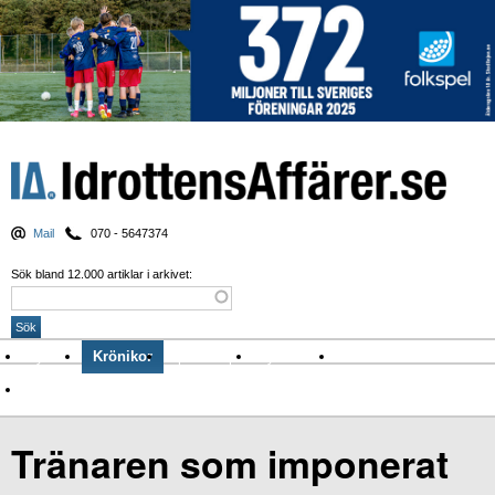
Mail
070 - 5647374
Sök bland 12.000 artiklar i arkivet:
Nyheter
Krönikor
Sport & spel
Nyhetsbrev
Arkiv
Om Idrottens Affärer
Tränaren som imponerat