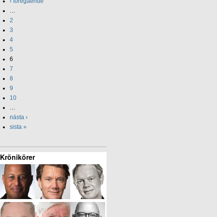
‹ föregående
…
2
3
4
5
6
7
8
9
10
…
nästa ›
sista »
Krönikörer