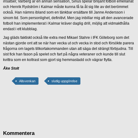
insatser, Varberg är en annan sensation, Sirius spelar briljant fotboll emellanåt
och Henrik Rydström i Kalmar måste kunna få ta åt sig lite av det berömmet
också. Han nämns ibland som en tänkbar ersättare till Janne Andersson i
sinom tid. Som personlighet, definitivt. Men jag inbillar mig att den avancerade
fotboll han implementerat i Kalmar kräver daglig drill, möjlig att vidmakthålla
endast i ett klubblag.
Jag gläds faktiskt också lite extra med Mikael Stahre i IFK Göteborg som det
nästan gjorde ont att se när han vecka ut och vecka in stod och försökte parera
frågorna om lagets tillkortakommanden utan att säga det strängt förbjudna. Till
sist fick han fason på spelet och fart på några veteraner och kunde till slut
kvittra som en koltrast som gjort sig hemmastadd och vägrar flytta.
Åke Stolt
Allsvenkan
slutlig uppgörelse
Kommentera