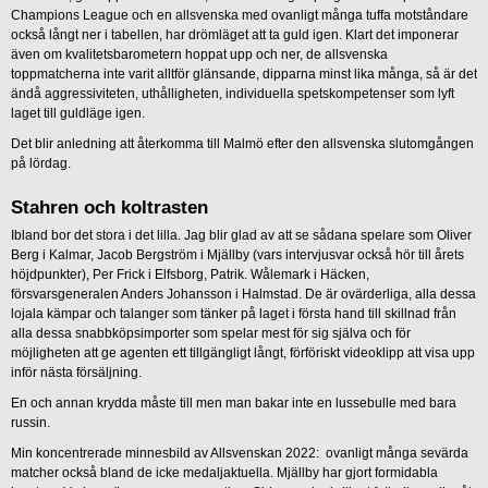
Champions League och en allsvenska med ovanligt många tuffa motståndare
också långt ner i tabellen, har drömläget att ta guld igen. Klart det imponerar
även om kvalitetsbarometern hoppat upp och ner, de allsvenska
toppmatcherna inte varit alltför glänsande, dipparna minst lika många, så är det
ändå aggressiviteten, uthålligheten, individuella spetskompetenser som lyft
laget till guldläge igen.
Det blir anledning att återkomma till Malmö efter den allsvenska slutomgången
på lördag.
Stahren och koltrasten
Ibland bor det stora i det lilla. Jag blir glad av att se sådana spelare som Oliver
Berg i Kalmar, Jacob Bergström i Mjällby (vars intervjusvar också hör till årets
höjdpunkter), Per Frick i Elfsborg, Patrik. Wålemark i Häcken,
försvarsgeneralen Anders Johansson i Halmstad. De är ovärderliga, alla dessa
lojala kämpar och talanger som tänker på laget i första hand till skillnad från
alla dessa snabbköpsimporter som spelar mest för sig själva och för
möjligheten att ge agenten ett tillgängligt långt, förföriskt videoklipp att visa upp
inför nästa försäljning.
En och annan krydda måste till men man bakar inte en lussebulle med bara
russin.
Min koncentrerade minnesbild av Allsvenskan 2022: ovanligt många sevärda
matcher också bland de icke medaljaktuella. Mjällby har gjort formidabla