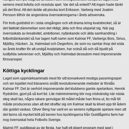
seriens mest livfulla och resoluta spel. Var det så enkelt? Att ingen hade tänkt
på det förut. Att det räckte att plocka bort Eriksson. Varberg med Joakim
Persson tillhör de angenäma överraskningarna i årets allsvenska.
För trots guldstrid in i sista omgången och ett drama kring kvalstrecket, så är
det faktiskt däremellan som det riktigt, äkta och fina utspelat sig. När jag
överraskats av kreativitet, ambitioner, nytänkande och äkta samhandling i
fotbollstänkandet så har lagen haft namn som Kalmar FF, Varbergs Bois, Sirius,
Mjällby, Häcken. Ja, Halmstad och Degerfors, de som nu samlar ihop det sista
av årets krafter för att undgå kvalplatsen, har också då och då bjudit på
lustfyllda sekvenser och, Mjällby och Halmstad dessutom med imponerande
försvarsspel.
Köttiga kycklingar
Laget som uppmärksammats mest för sitt konsekvent modiga passningsspel
och sin lojalitet mot tränarens smått revolutionerande metoder är förstås
Kalmar FF. Det är oerhört imponerande det klubbens gamle spelarikon, Henrik
Rydström, gjort på så kort tid. Lite riskminimering blir nog nödvändig när nästa
steg skall tas, några rakare genvägar till målet måste han finna ut, tio mål till
måste produceras utan att det straffar sig om Kalmar skall ta klivet upp till ådern
där guldet vaskas. Oliver Berg har varit en av seriens nyttigaste spelare men att
det fanns så mycket kött på benen hos kycklingarna från Guldfågelns farm har
nog överraskat hela Fotbolls-Sverige.
Malmö FF, guldtippat av de flesta, har haft ett digert program med spel i