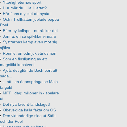
Ytterligheternas sport
Hur mår du Lilla Hjärtat?
Här finns mycket att nysta i
Och i Trollhättan jublade pappa
Poel
Efter ny kollaps - nu räcker det
Jonna, en så självklar vinnare
Systrarnas kamp även mot sig
själva
Ronnie, en ödmjuk världsman
Som en finslipning av ett
magnifikt konstverk
Ajdå, det glömde Bach bort att
säga...
…att i en ögonspringa se Maja
ta guld
MFF i dag: miljoner in - spelare
ut
Det nya favorit-landslaget!
Obevekliga kalla fakta om OS
Den vidunderlige slog ut Ståhl
och der Poel
Ny tränare och ny jättelik