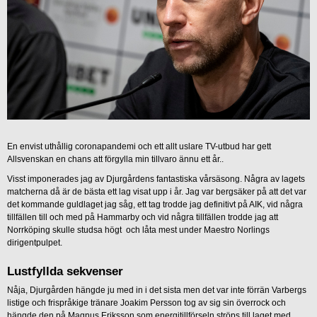
En envist uthållig coronapandemi och ett allt uslare TV-utbud har gett
Allsvenskan en chans att förgylla min tillvaro ännu ett år..
Visst imponerades jag av Djurgårdens fantastiska vårsäsong. Några av lagets
matcherna då är de bästa ett lag visat upp i år. Jag var bergsäker på att det var
det kommande guldlaget jag såg, ett tag trodde jag definitivt på AIK, vid några
tillfällen till och med på Hammarby och vid några tillfällen trodde jag att
Norrköping skulle studsa högt och låta mest under Maestro Norlings
dirigentpulpet.
Lustfyllda sekvenser
Nåja, Djurgården hängde ju med in i det sista men det var inte förrän Varbergs
listige och frispråkige tränare Joakim Persson tog av sig sin överrock och
hängde den på Magnus Eriksson som energitillförseln ströps till laget med