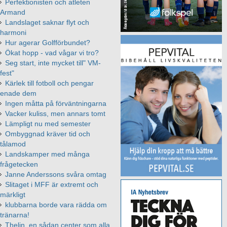
Perfektionisten och atleten
Armand
Landslaget saknar flyt och
harmoni
Hur agerar Golfförbundet?
Ökat hopp - vad vågar vi tro?
Seg start, inte mycket till" VM-
fest"
Kärlek till fotboll och pengar
enade dem
Ingen måtta på förväntningarna
Vacker kuliss, men annars tomt
Lämpligt nu med semester
Ombyggnad kräver tid och
tålamod
Landskamper med många
frågetecken
Janne Anderssons svåra omtag
Slitaget i MFF är extremt och
märkligt
klubbarna borde vara rädda om
tränarna!
Thelin, en sådan center som alla