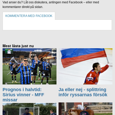
Vad anser du? Låt oss diskutera, antingen med Facebook – eller med
kommentarer direkt på sidan.
KOMMENTERA MED FACEBOOK
KOMMENTERA UTAN FACEBOOK
Mest lästa just nu
Prognos i halvtid:
Ja eller nej - splittring
Sirius vinner - MFF
inför ryssarnas försök
missar