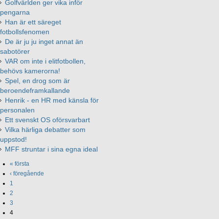
Golfvärlden ger vika inför
pengarna
Han är ett säreget
fotbollsfenomen
De är ju ju inget annat än
sabotörer
VAR om inte i elitfotbollen,
behövs kamerorna!
Spel, en drog som är
beroendeframkallande
Henrik - en HR med känsla för
personalen
Ett svenskt OS oförsvarbart
Vilka härliga debatter som
uppstod!
MFF struntar i sina egna ideal
« första
‹ föregående
1
2
3
4