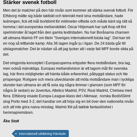
Stärker svensk fotboll
Men det är matcher på den här nivån som kommer att stärka svensk fotboll. För
Elfsborg mätte sig både taktiskt och tekniskt med sina motståndare, hade
ledningen, fick ett mål bortdömt för millimeter-offside och måste känt sig rätt så
hemma i det europeiska mellanskiktet. Oscar Hiljemark har sytt ihop ett fint
spelmönster åt laget från den gamla textilstaden. Nu har Boråsarna chansen
att utmana Malmö FF om titeln ”Sveriges internationellt bästa lag”. Det kan bli
en nog så kittlande kamp. Alla 36 lagen ingår ju i ligan. De 24 bästa går till
utslagsmatcher. Det är nästan så att jag tycker att i varje fall MFF borde sikta på
det.
Det omgjorda konceptet i Europacuperna erbjuder flera motståndare, bra lag,
men också mänskliga. Europas mellandivision är ett lagom mål för svenska
lag, här finns möjligheter att hämta både erfarenhet, påbyggd status och lite
prispengar. Roligare och mera utvecklande att möta motståndare man i lyckliga
stunder kan utmana än att få sola sig några timmar i glansen (som MFF för
några år sedan) av Juventus, Atletico Madrid, PSV, Real Madrid, Chelsea med
flera. Elfsborg visade Europa-League-klass det i Alkmaar, norska Bodö/Glimt
slog Porto med 3-2; det handlar om att höja sig en bit över den nationella nivån
och att inte göra naiva misstag. Malmö föll på taktisk fantasilöshet i
hemmapremiären.
Åke Stolt
internationell utbildning Härdade