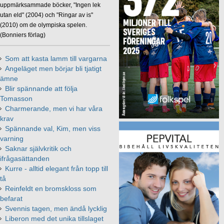
uppmärksammade böcker, "Ingen lek
utan eld" (2004) och "Ringar av is"
(2010) om de olympiska spelen.
(Bonniers förlag)
Som att kasta lamm till vargarna
Angeläget men börjar bli tjatigt
ämne
Blir spännande att följa
Tomasson
Charmerande, men vi har våra
krav
Spännande val, Kim, men viss
varning
Saknar självkritik och
ifrågasättanden
Kurre - alltid elegant från topp till
tå
Reinfeldt en bromskloss som
befarat
Svennis tagen, men ändå lycklig
Liberon med det unika tillslaget