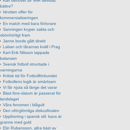
Kan behovet av VAR bevisas
bättre?
Idrotten offer för
kommersialiseringen
En match med bara förlorare
Sanningen kryper sakta och
obönhörligt fram
Janne borde gått direkt
Laban och tårarnas kväll i Prag
Karl-Erik Nilsson tappade
balansen
Svensk fotboll struntade i
varningarna
Kritisk tid för Fotbollförbundet
Fotbollens logik är smärtsam
Vi får njuta så länge det varar
Bäst-före-datum är passerat för
landslaget
Våra fenomen i blågult
Den oförglömliga diskusfinalen
Upplösning i spansk stil: kaos är
granne med guld
Elin Rubensson, allra bäst av