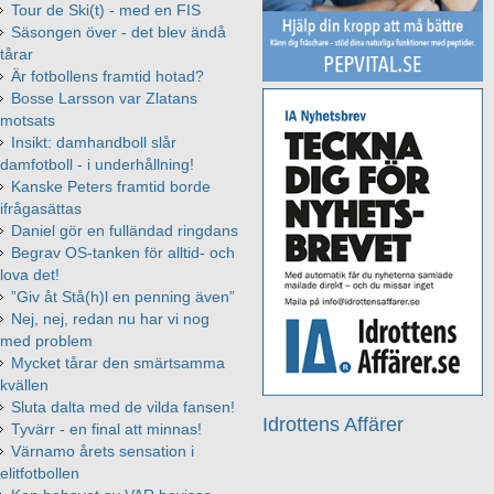
Tour de Ski(t) - med en FIS
Säsongen över - det blev ändå
tårar
Är fotbollens framtid hotad?
Bosse Larsson var Zlatans
motsats
Insikt: damhandboll slår
damfotboll - i underhållning!
Kanske Peters framtid borde
ifrågasättas
Daniel gör en fulländad ringdans
Begrav OS-tanken för alltid- och
lova det!
”Giv åt Stå(h)l en penning även”
Nej, nej, redan nu har vi nog
med problem
Mycket tårar den smärtsamma
kvällen
Sluta dalta med de vilda fansen!
Idrottens Affärer
Tyvärr - en final att minnas!
Värnamo årets sensation i
elitfotbollen