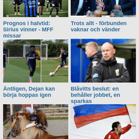
Prognos i halvtid:
Trots allt - förbunden
Sirius vinner - MFF
vaknar och vänder
missar
Äntligen, Dejan kan
Blåvitts beslut: en
börja hoppas igen
behåller jobbet, en
sparkas