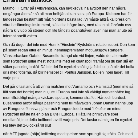
En annan måttstock
Malmö FF tuffar på i Allsvenskan, kan mycket väl ha avgjort den när några
omgångar återstår så att man helhjärtat kan satsa på Europa. Klubben har för
längesedan bestämt sitt mål; Nordens bästa lag. Vi måste alltså kalibrera om
våra bedömningsinstrument, ställa lite högre krav, med rätten att förvänta oss
några kliv upp på stegen och lite fångst i poänghåven även när man är ute på
internationellt vatten.
Och då duger det inte med Henrik ”Einstein” Rydströms relationsteori. Den kom
på skam redan efter en minut i hemmapremiären mot Glasgow Rangers.
Vänsterbacken Gabriel Busanello, trängd ute vid linjen, valde det alternativ
som Rydström gillar mest; hota inte med en chansboll framåt om du kan slå en
säker passning bakåt. Då blir det för mycket småttig tjafsfotboll, då blir det bolla
gris med fötterna, då blir hemspel till Pontus Jansson. Bollen inom laget. Till
varje pris.
Det går oftast ändå att vinna matcher mot Värnamo och Halmstad (men inte så
lätt som det borde) men nu, ute i Europa mot inte så väldigt mycket bättre lag
men tillräckligt många kvickare spelare, kommer straffet. Hårt och burdust.
Busanellos alltför dåliga passning hem till målvakten Johan Dahlin hanns upp
av Rangers offensiva pjäser och Rangers ledde med 1-0 efter en minut.
Rydström måste ha en plan B ute i Europa. Tillåta lite primitivare spel
emellanåt, inte detta bollinnehav till varje pris. Det kostar nämligen för mycket.
Nu blev det 2-0 också till slut
när MFF jagade (nåja) kvittering med spelare som sprungit sig trötta. Och med