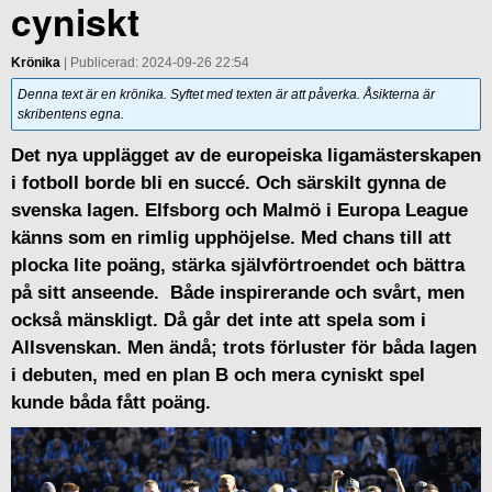
cyniskt
Krönika
| Publicerad: 2024-09-26 22:54
Denna text är en krönika. Syftet med texten är att påverka. Åsikterna är
skribentens egna.
Det nya upplägget av de europeiska ligamästerskapen
i fotboll borde bli en succé. Och särskilt gynna de
svenska lagen. Elfsborg och Malmö i Europa League
känns som en rimlig upphöjelse. Med chans till att
plocka lite poäng, stärka självförtroendet och bättra
på sitt anseende. Både inspirerande och svårt, men
också mänskligt. Då går det inte att spela som i
Allsvenskan. Men ändå; trots förluster för båda lagen
i debuten, med en plan B och mera cyniskt spel
kunde båda fått poäng.