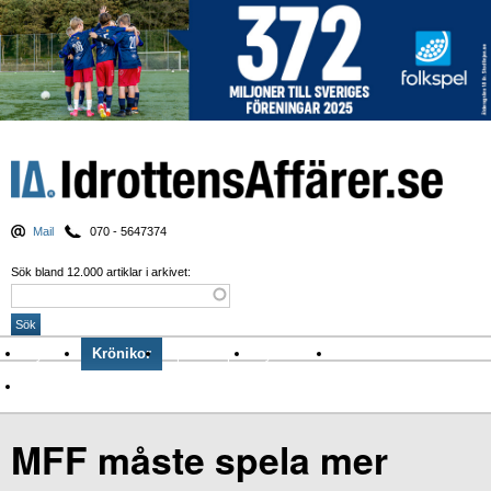
Mail
070 - 5647374
Sök bland 12.000 artiklar i arkivet:
Nyheter
Krönikor
Sport & spel
Nyhetsbrev
Arkiv
Om Idrottens Affärer
MFF måste spela mer