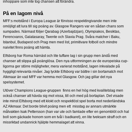
inhoppare som inte tog chansen att förändra.
På en lagom nivå
MFF:s motstånd i Europa League är förvisso respektingivande men inte
omöjligt att lura till sig poäng av. Glasgow Rangers var en sådan chans som
sumpades. Närmast följer Qarabag (Azerbajdzjan), Olympiakos, Besiktas,
Ferencvaros, Galatasaray, Twente och Slavia Prag. Svåra matcher i Baku,
Istanbul, Budapest och Prag men med list, primitivare fotboll och mindre
naivitet finns poäng att hämta.
Elfsborg har Roma härnäst och lite tuffare lag i sin grupp men ändå med
chanser att slippa gå poänglösa. Den nya utformningen av de europeiska cup-
ligorna ger större möjligheter, mera varierat motstånd, lagen inkvalade på
hyggligt relevanta nivåer. Jag tyckte Elfsborg var bättre i sin bortamatch mot
Alkmaar än vad MFF var hemma mot Glasgow. Och jag gillar det nya
spelsystemet.
Utöver Champions League-gruppen finns en hel hög med kvalitetslag men
också chanser att hävda sig mot vissa, till och med på bortaplan. Det visade
inte minst Elfsborg med ett klokt och respektlöst spel borta mot nederländska
AZ Alkmaar. Det borde blivit poäng men ett misstag av annars utmärkte
målvakten Isak Pettersson (han var ute och famlade efter en genomblöt och hal
boll som gäckade honom som en tvål i badkaret), en lite tveksam straff och en
missriktad undannick hjälpte hemmalaget att vinna.