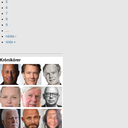
5
6
7
8
9
…
nästa ›
sista »
Krönikörer