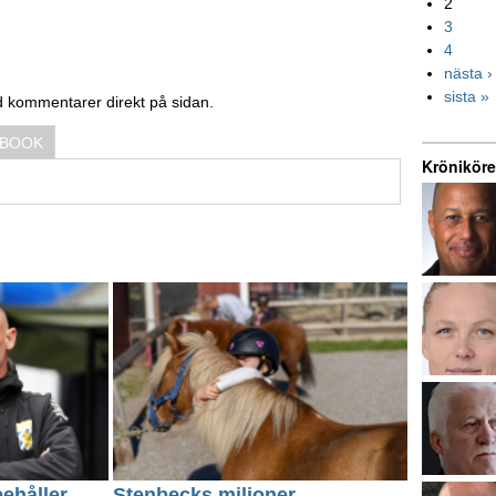
2
3
4
nästa ›
sista »
d kommentarer direkt på sidan.
EBOOK
Kröniköre
behåller
Stenbecks miljoner