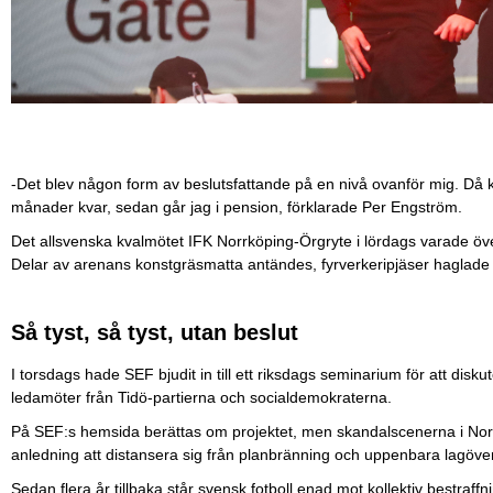
-Det blev någon form av beslutsfattande på en nivå ovanför mig. Då kän
månader kvar, sedan går jag i pension, förklarade Per Engström.
Det allsvenska kvalmötet IFK Norrköping-Örgryte i lördags varade över
Delar av arenans konstgräsmatta antändes, fyrverkeripjäser haglade 
Så tyst, så tyst, utan beslut
I torsdags hade SEF bjudit in till ett riksdags seminarium för att dis
ledamöter från Tidö-partierna och socialdemokraterna.
På SEF:s hemsida berättas om projektet, men skandalscenerna i Norrk
anledning att distansera sig från planbränning och uppenbara lagöver
Sedan flera år tillbaka står svensk fotboll enad mot kollektiv bestraff