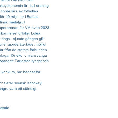
 laddad än någonsin
ckeyekonomin är i full ordning
borde lära av fotbollen
får 40 miljoner i Buffalo
finsk medaljsvit
uperarenan får VM även 2023
örbannelse förföljer Luleå
 dags - sjunde gången gillt!
oner gjorde återtåget möjligt
ar från de största förbunden
dagar för ekonomiansvariga
görandet: Färjestad tyngst och
a konkurs, nu: bäddat för
halerar svensk ishockey!
 längre vara ett ständigt
a
gående