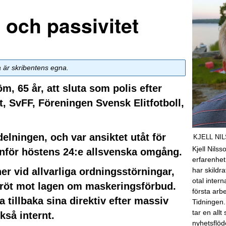
d och passivitet
a är skribentens egna.
m, 65 år, att sluta som polis efter
 SvFF, Föreningen Svensk Elitfotboll,
elningen, och var ansiktet utåt för
KJELL NI
Kjell Nils
a inför höstens 24:e allsvenska omgång.
erfarenhet
er vid allvarliga ordningsstörningar,
har skildra
otal inter
röt mot lagen om maskeringsförbud.
första arb
tillbaka sina direktiv efter massiv
Tidningen.
tar en allt
kså internt.
nyhetsflöd