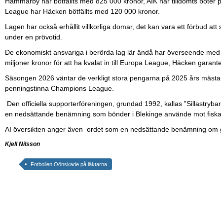
Hammarby har bötfällts med 825 000 kronor, AIK har tilldömts böter 
League har Häcken bötfällts med 120 000 kronor.
Lagen har också erhållit villkorliga domar, det kan vara ett förbud att s
under en prövotid.
De ekonomiskt ansvariga i berörda lag lär ändå har överseende med
miljoner kronor för att ha kvalat in till Europa League, Häcken garant
Säsongen 2026 väntar de verkligt stora pengarna på 2025 års mästarla
penningstinna Champions League.
Den officiella supporterföreningen, grundad 1992, kallas ”Sillastry
en nedsättande benämning som bönder i Blekinge använde mot fisk
AI översikten anger även ordet som en nedsättande benämning om 
Kjell Nilsson
Fotbollen Oönskade på läktarna