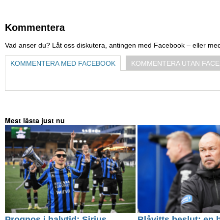
Kommentera
Vad anser du? Låt oss diskutera, antingen med Facebook – eller me
KOMMENTERA MED FACEBOOK
KOMMENTERA UTAN FAC
Mest lästa just nu
Prognos i halvtid: Sirius
Blåvitts beslut: en 