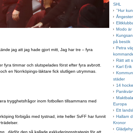
SHL
’’Hur kun
Ångesten
Elitklubb
Modo är
Kungsan
på besök
Petra vä
de jag att jag hade gjort mitt, Jag har tre – fyra
kommande
Rätt att
 fyra timmar och slutspelades först efter fyra avbrott.
Karl Erik
och en Norrköpings-läktare fick slutligen utrymmas.
Kommunal
städer
14 hocke
Panikvä
Maktbala
kutera trygghetsfrågor inom fotbollen tillsammans med
Europa
Ett lands
öping förbigås med tystnad, inte heller SvFF har funnit
Hallam dr
trädelser.
Kronor
Glädjehys
ning, därför den så kallade exkluderingsstrategin för att