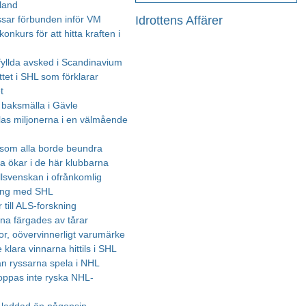
land
Idrottens Affärer
sar förbunden inför VM
onkurs för att hitta kraften i
rfyllda avsked i Scandinavium
ttet i SHL som förklarar
t
 baksmälla i Gävle
las miljonerna i en välmående
som alla borde beundra
a ökar i de här klubbarna
lsvenskan i ofrånkomlig
ing med SHL
 till ALS-forskning
ena färgades av tårar
or, oövervinnerligt varumärke
 klara vinnarna hittils i SHL
an ryssarna spela i NHL
toppas inte ryska NHL-