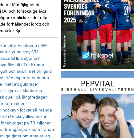
e att få möjlighet att
 IA, och försöka ge IA:s
rligare inblickar i det ofta
de förhållandet idrott och
amhåller Kjell.
llkor inför Finnkamp i VM
alen styr hockey-VM
obbas SHL:s stjärna?
ya filosofi i Tre Kronor
gult och svart, det blir guld
ss från experter som han
 inlett ett guldrace?
vill styra elitklubbarna
k duell på långfredagen
ar tar makten
ar hockeyn lockat så många
kord i Hockeyallsvenskan
ts lönebudget på 70 mijoner
ika framgångsrik som tränare
liga tjatet om antalet lag i