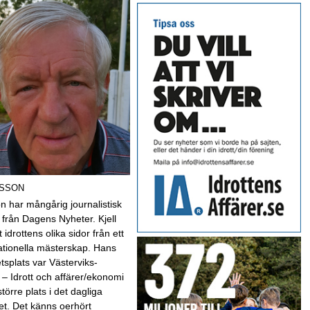
LSSON
son har mångårig journalistisk
 från Dagens Nyheter. Kjell
t idrottens olika sidor från ett
nationella mästerskap. Hans
etsplats var Västerviks-
 – Idrott och affärer/ekonomi
 större plats i det dagliga
et. Det känns oerhört