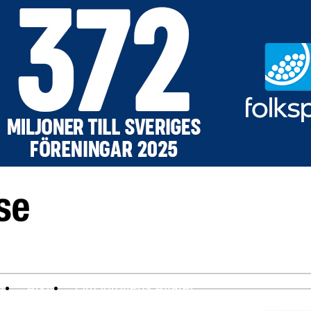
ev
Arkiv
Om Idrottens Affärer