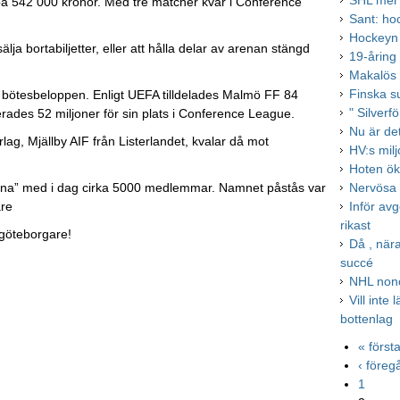
SHL mer
på 542 000 kronor. Med tre matcher kvar i Conference
Sant: ho
Hockeyn 
älja bortabiljetter, eller att hålla delar av arenan stängd
19-åring 
Makalös 
Finska s
 bötesbeloppen. Enligt UEFA tilldelades Malmö FF 84
" Silverf
erades 52 miljoner för sin plats i Conference League.
Nu är det
g, Mjällby AIF från Listerlandet, kvalar då mot
HV:s milj
Hoten ök
Nervösa 
barna” med i dag cirka 5000 medlemmar. Namnet påstås var
Inför av
are
rikast
göteborgare!
Då , när
succé
NHL nonc
Vill inte
bottenlag
« först
‹ före
1