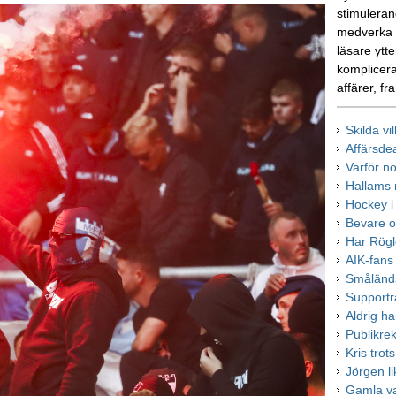
stimulerand
medverka i
läsare ytte
komplicera
affärer, fr
Skilda vi
Affärsde
Varför n
Hallams n
Hockey i 
Bevare o
Har Rögle
AIK-fans 
Småländs
Supportr
Aldrig h
Publikre
Kris tro
Jörgen l
Gamla van