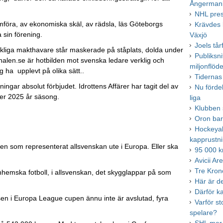
Ångerman
NHL pres
nomföra, av ekonomiska skäl, av rädsla, läs Göteborgs
Krävdes k
 sin förening.
Växjö
Joels tå
 verkliga makthavare står maskerade på ståplats, dolda under
Publiksni
kanalen.se är hotbilden mot svenska ledare verklig och
miljonflöde
g ha upplevt på olika sätt..
Tidernas
rningar absolut förbjudet. Idrottens Affärer har tagit del av
Nu förde
nder 2025 år säsong.
liga
Klubben 
Oron bar
Hockeyal
kapprustn
n som representerat allsvenskan ute i Europa. Eller ska
95 000 kr
Avicii Ar
Tre Kron
inhemska fotboll, i allsvenskan, det skygglappar på som
Här är de
Därför k
asen i Europa League cupen ännu inte är avslutad, fyra
Varför s
spelare?