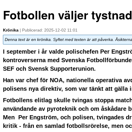
Fotbollen väljer tystna
Krönika
| Publicerad: 2025-12-02 11:01
Denna text är en krönika. Syftet med texten är att påverka. Åsiktern
I september i år valde polischefen Per Engströ
kontroverserna med Svenska Fotbollförbundet,
SEF och Svensk Supporterunion.
Han var chef för NOA, nationella operativa avd
polisens nya direktiv, som var tänkt att gäll
Fotbollens elitlag skulle tvingas stoppa match
användande av pyroteknik och om åskådare b
Men Per Engström, och polisen, tvingades dra 
kritik - från en samlad fotbollsrörelse, men oc