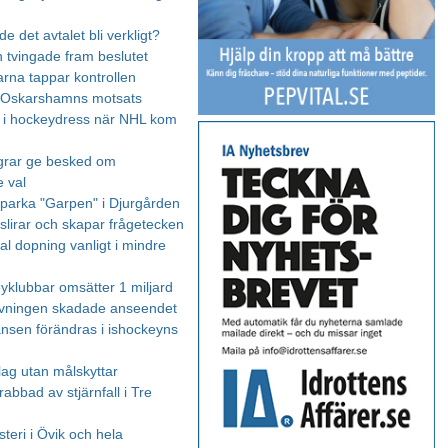
de det avtalet bli verkligt?
 tvingade fram beslutet
arna tappar kontrollen
 Oskarshamns motsats
 i hockeydress när NHL kom
grar ge besked om
 val
 sparka "Garpen" i Djurgården
 slirar och skapar frågetecken
 dopning vanligt i mindre
yklubbar omsätter 1 miljard
rvningen skadade anseendet
nsen förändras i ishockeyns
lag utan målskyttar
abbad av stjärnfall i Tre
teri i Övik och hela