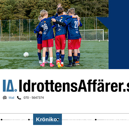
Mail
070 - 5647374
Nyheter
Krönikor
Sport & spel
Nyhetsbr