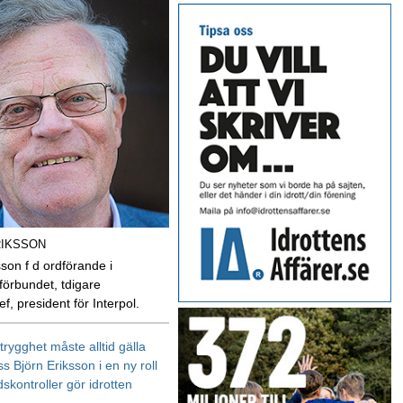
RIKSSON
sson f d ordförande i
sförbundet, tdigare
ef, president för Interpol.
rygghet måste alltid gälla
ss Björn Eriksson i en ny roll
skontroller gör idrotten