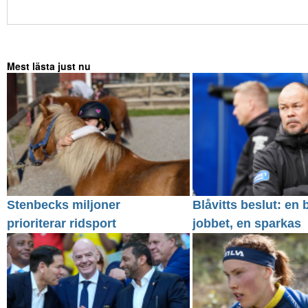
Mest lästa just nu
Stenbecks miljoner
Blåvitts beslut: en 
prioriterar ridsport
jobbet, en sparkas