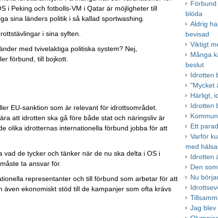
Förbund o
i Peking och fotbolls-VM i Qatar är möjligheter till
blöda
diga sina länders politik i så kallad sportwashing.
Aldrig ha
drottstävlingar i sina syften.
bevisad
Viktigt m
änder med tvivelaktiga politiska system? Nej,
Många k
r förbund, till bojkott.
beslut
Idrotten
"Mycket ä
Härligt, 
Idrotten 
ler EU-sanktion som är relevant för idrottsområdet.
Kommune
 att idrotten ska gå före både stat och näringsliv är
Ett parad
de olika idrotternas internationella förbund jobba för att
Varför ku
med häls
 vad de tycker och tänker när de nu ska delta i OS i
Idrotten
måste ta ansvar för.
Den som 
Nu börja
tionella representanter och till förbund som arbetar för att
Idrottsev
och även ekonomiskt stöd till de kampanjer som ofta krävs
Tillsamm
Jag blev 