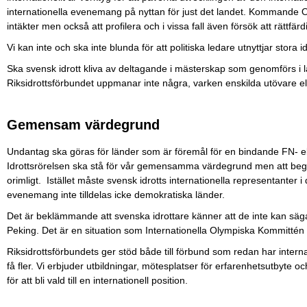
internationella evenemang på nyttan för just det landet. Kommande OS 
intäkter men också att profilera och i vissa fall även försök att rättfär
Vi kan inte och ska inte blunda för att politiska ledare utnyttjar stora i
Ska svensk idrott kliva av deltagande i mästerskap som genomförs i l
Riksidrottsförbundet uppmanar inte några, varken enskilda utövare elle
Gemensam värdegrund
Undantag ska göras för länder som är föremål för en bindande FN- el
Idrottsrörelsen ska stå för vår gemensamma värdegrund men att begära
orimligt. Istället måste svensk idrotts internationella representanter i 
evenemang inte tilldelas icke demokratiska länder.
Det är beklämmande att svenska idrottare känner att de inte kan säga
Peking. Det är en situation som Internationella Olympiska Kommittén 
Riksidrottsförbundets ger stöd både till förbund som redan har interna
få fler. Vi erbjuder utbildningar, mötesplatser för erfarenhetsutbyte 
för att bli vald till en internationell position.