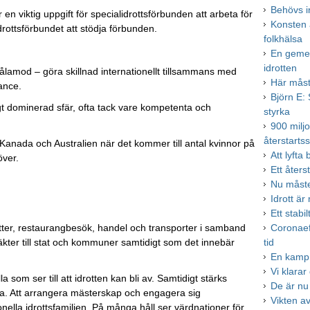
Behövs i
 är en viktig uppgift för specialidrottsförbunden att arbeta för
Konsten 
idrottsförbundet att stödja förbunden.
folkhälsa
En gemen
idrotten
tålamod – göra skillnad internationellt tillsammans med
Här måst
nance.
Björn E:
igt dominerad sfär, ofta tack vare kompetenta och
styrka
900 miljo
återstarts
, Kanada och Australien när det kommer till antal kvinnor på
Att lyfta
 över.
Ett åters
Nu måste
Idrott är
Ett stabi
tter, restaurangbesök, handel och transporter i samband
Coronaef
kter till stat och kommuner samtidigt som det innebär
tid
En kamp 
Vi klara
 som ser till att idrotten kan bli av. Samtidigt stärks
De är nu 
ta. Att arrangera mästerskap och engagera sig
Vikten av
ionella idrottsfamiljen. På många håll ser värdnationer för