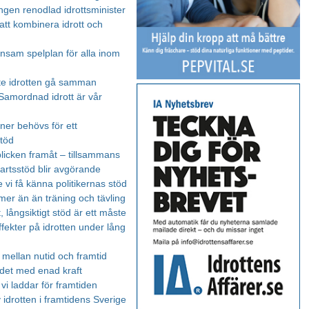
ngen renodlad idrottsminister
att kombinera idrott och
sam spelplan för alla inom
e idrotten gå samman
 Samordnad idrott är vår
ner behövs för ett
stöd
 blicken framåt – tillsammans
tartsstöd blir avgörande
 vi få känna politikernas stöd
 mer än än träning och tävling
lt, långsiktigt stöd är ett måste
fekter på idrotten under lång
mellan nutid och framtid
r det med enad kraft
vi laddar för framtiden
 idrotten i framtidens Sverige