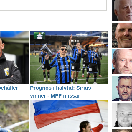
behåller
Prognos i halvtid: Sirius
vinner - MFF missar