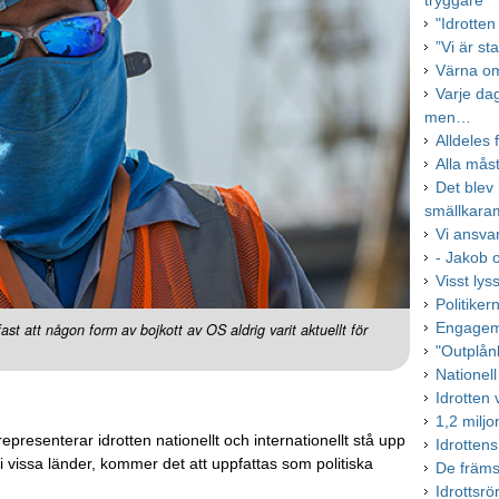
tryggare
"Idrotten
”Vi är st
Värna om
Varje dag
men…
Alldeles 
Alla mås
Det blev 
smällkara
Vi ansvar
- Jakob 
Visst lys
Politiker
Engagema
st att någon form av bojkott av OS aldrig varit aktuellt för
"Outplånl
Nationell
Idrotten 
1,2 miljo
epresenterar idrotten nationellt och internationellt stå upp
Idrottens
vissa länder, kommer det att uppfattas som politiska
De främst
Idrottsrö