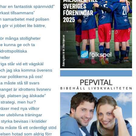
 har en fantastisk spännvidd"
arkast tillsammans”
 samarbetet med polisen
 gör vi jobbet lite bättre,
för många stolligheter
te kunna ge och ta
idrottspolitiska
meller
iga står vid ett vägskäl
och jag ska komma överens
snar politikerna på oss!
na måste stå till svars
nget är idrottens livsnerv
igt, platsen jag älskade"
 strategi, men hur?
växer med nya villkor
ner uteblivna träningar
 styrka bevisas i kristider
a måste få ett ordentligt stöd
relsen hotad som aldrig förr