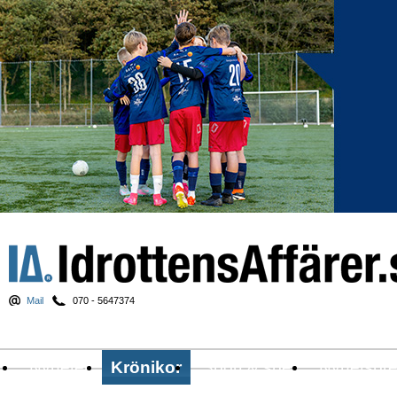
Mail
070 - 5647374
Nyheter
Krönikor
Sport & spel
Nyhetsbr