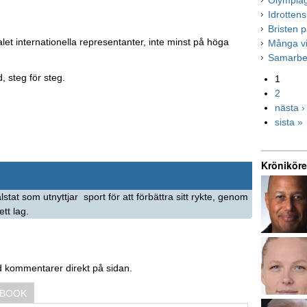
Olympiag
Idrottens
Bristen 
let internationella representanter, inte minst på höga
Många vi
Samarbet
, steg för steg.
1
2
nästa ›
sista »
Kröniköre
stat som utnyttjar sport för att förbättra sitt rykte, genom
tt lag.
d kommentarer direkt på sidan.
EBOOK