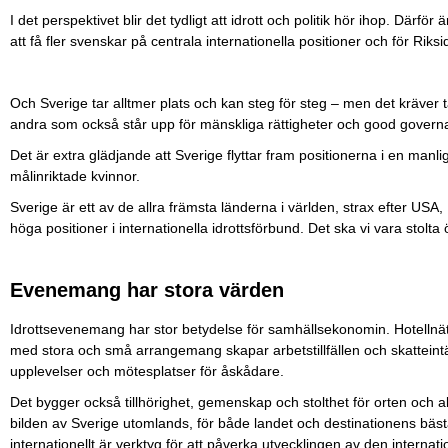
I det perspektivet blir det tydligt att idrott och politik hör ihop. Därför
att få fler svenskar på centrala internationella positioner och för Riks
Och Sverige tar alltmer plats och kan steg för steg – men det kräver 
andra som också står upp för mänskliga rättigheter och good gover
Det är extra glädjande att Sverige flyttar fram positionerna i en manl
målinriktade kvinnor.
Sverige är ett av de allra främsta länderna i världen, strax efter USA
höga positioner i internationella idrottsförbund. Det ska vi vara stolta
Evenemang har stora värden
Idrottsevenemang har stor betydelse för samhällsekonomin. Hotellnä
med stora och små arrangemang skapar arbetstillfällen och skatteintä
upplevelser och mötesplatser för åskådare.
Det bygger också tillhörighet, gemenskap och stolthet för orten och alla
bilden av Sverige utomlands, för både landet och destinationens bäs
internationellt är verktyg för att påverka utvecklingen av den internat