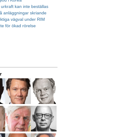
löd i Korea
 urkraft kan inte beställas
på anläggningar skriande
ktiga vägval under RIM
e för ökad rörelse
r