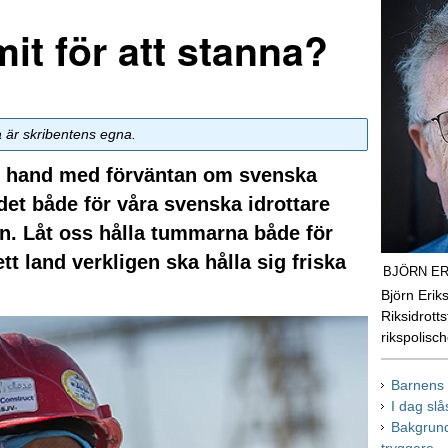
t för att stanna?
a är skribentens egna.
 i hand med förväntan om svenska
l det både för våra svenska idrottare
n. Låt oss hålla tummarna både för
tt land verkligen ska hålla sig friska
BJÖRN E
Björn Erik
Riksidrott
rikspolisch
Barnens t
I dag slå
Bakgrund