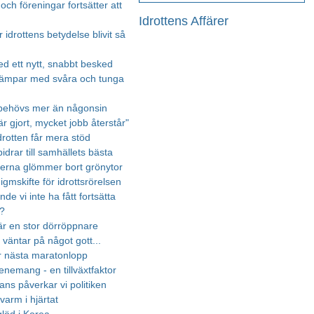
ch föreningar fortsätter att
Idrottens Affärer
r idrottens betydelse blivit så
ed ett nytt, snabbt besked
ämpar med svåra och tunga
 behövs mer än någonsin
r gjort, mycket jobb återstår"
idrotten får mera stöd
bidrar till samhällets bästa
rna glömmer bort grönytor
igmskifte för idrottsrörelsen
nde vi inte ha fått fortsätta
a?
 är en stor dörröppnare
väntar på något gott...
r nästa maratonlopp
enemang - en tillväxtfaktor
ans påverkar vi politiken
varm i hjärtat