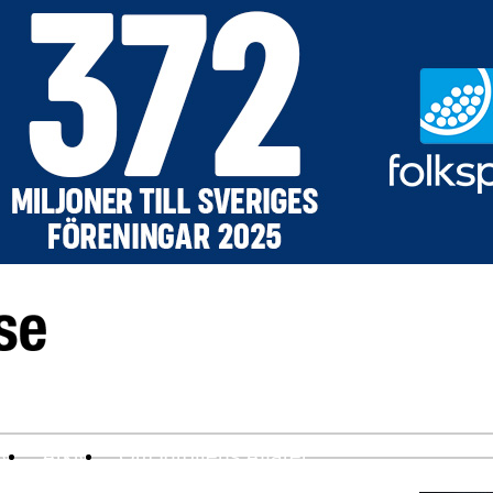
ev
Arkiv
Om Idrottens Affärer