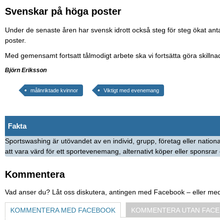
Svenskar på höga poster
Under de senaste åren har svensk idrott också steg för steg ökat anta
poster.
Med gemensamt fortsatt tålmodigt arbete ska vi fortsätta göra skillnad
Björn Eriksson
målinriktade kvinnor
Viktigt med evenemang
Fakta
Sportswashing är utövandet av en individ, grupp, företag eller national
att vara värd för ett sportevenemang, alternativt köper eller sponsrar e
Kommentera
Vad anser du? Låt oss diskutera, antingen med Facebook – eller me
KOMMENTERA MED FACEBOOK
KOMMENTERA UTAN FAC