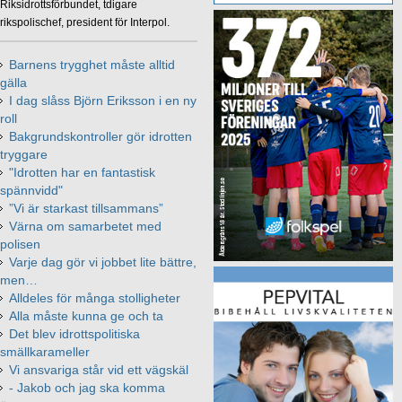
Riksidrottsförbundet, tdigare
rikspolischef, president för Interpol.
Barnens trygghet måste alltid
gälla
I dag slåss Björn Eriksson i en ny
roll
Bakgrundskontroller gör idrotten
tryggare
"Idrotten har en fantastisk
spännvidd"
”Vi är starkast tillsammans”
Värna om samarbetet med
polisen
Varje dag gör vi jobbet lite bättre,
men…
Alldeles för många stolligheter
Alla måste kunna ge och ta
Det blev idrottspolitiska
smällkarameller
Vi ansvariga står vid ett vägskäl
- Jakob och jag ska komma