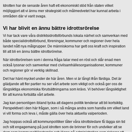
Idrotten har de senaste åren haft ett ekonomiskt stöd från staten vilket
möjliggjort att vi ännu mer strategiskt och målmedvetet har kunnat arbeta i
områden där vi varit svaga.
Vi har blivit en ännu bättre idrottsrörelse
Vi har tack vare våra distriktsidrottsförbunds lokala närhet och samverkan med
både specialidrottsförbund, föreningar, kommuner och regioner över hela
landet nått nya målgrupper. De människorna har gett oss kraft och inspiration
till att bli en ännu bättre idrottsrörelse.
När idrottsrörelsen som i denna fråga talar med en röst och står enad men
också lyssnar och samverkar med civilsamhällesorganisationer, kommuner
och regioner gör vi verklig skillnad.
Det har hänt mycket under de här åren. Men vi är långt ifrån färdiga. Det är
glädjande att fler partier nu ser vårt arbete som viktigt och också ger oss de
långsiktiga ekonomiska förutsättningarna som krävs. Vi behöver långsiktighet
för att kunna fortsätta vårt arbete.
Jag kan personligen ibland tycka att dagens politik tenderar att bli kortsiktig.
Perspektivet i den här frågan, som i så många andra som handla om vilket land
vi vill forma och leva i, måste gälla över hela aktuella valperioden.
Jag hoppas också att kommunpolitiker låter våra idrottsledare få lägga sin tid
och sitt engagemang på just idrotten som de brinner för och undviker att se