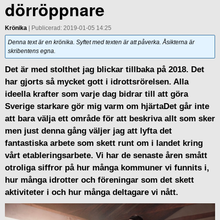
dörröppnare
Krönika
| Publicerad: 2019-01-05 14:25
Denna text är en krönika. Syftet med texten är att påverka. Åsikterna är
skribentens egna.
Det är med stolthet jag blickar tillbaka på 2018. Det
har gjorts så mycket gott i idrottsrörelsen. Alla
ideella krafter som varje dag bidrar till att göra
Sverige starkare gör mig varm om hjärtaDet går inte
att bara välja ett område för att beskriva allt som sker
men just denna gång väljer jag att lyfta det
fantastiska arbete som skett runt om i landet kring
vårt etableringsarbete. Vi har de senaste åren smått
otroliga siffror på hur många kommuner vi funnits i,
hur många idrotter och föreningar som det skett
aktiviteter i och hur många deltagare vi nått.