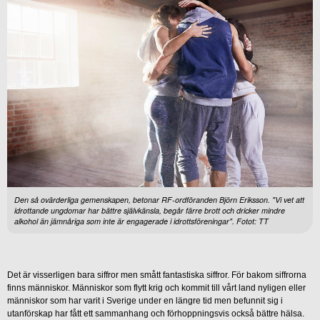
Den så ovärderliga gemenskapen, betonar RF-ordföranden Björn Eriksson. "Vi vet att
idrottande ungdomar har bättre självkänsla, begår färre brott och dricker mindre
alkohol än jämnåriga som inte är engagerade i idrottsföreningar". Fotot: TT
Det är visserligen bara siffror men smått fantastiska siffror. För bakom siffrorna
finns människor. Människor som flytt krig och kommit till vårt land nyligen eller
människor som har varit i Sverige under en längre tid men befunnit sig i
utanförskap har fått ett sammanhang och förhoppningsvis också bättre hälsa.