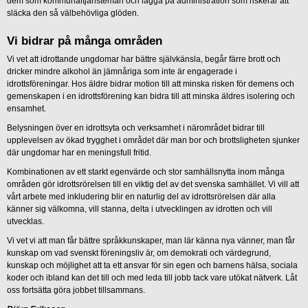
dem som kommunaltjänstemän och lägga på administration som riskerar att
släcka den så välbehövliga glöden.
Vi bidrar på många områden
Vi vet att idrottande ungdomar har bättre självkänsla, begår färre brott och
dricker mindre alkohol än jämnåriga som inte är engagerade i
idrottsföreningar. Hos äldre bidrar motion till att minska risken för demens och
gemenskapen i en idrottsförening kan bidra till att minska äldres isolering och
ensamhet.
Belysningen över en idrottsyta och verksamhet i närområdet bidrar till
upplevelsen av ökad trygghet i området där man bor och brottsligheten sjunker
där ungdomar har en meningsfull fritid.
Kombinationen av ett starkt egenvärde och stor samhällsnytta inom många
områden gör idrottsrörelsen till en viktig del av det svenska samhället. Vi vill att
vårt arbete med inkludering blir en naturlig del av idrottsrörelsen där alla
känner sig välkomna, vill stanna, delta i utvecklingen av idrotten och vill
utvecklas.
Vi vet vi att man får bättre språkkunskaper, man lär känna nya vänner, man får
kunskap om vad svenskt föreningsliv är, om demokrati och värdegrund,
kunskap och möjlighet att ta ett ansvar för sin egen och barnens hälsa, sociala
koder och ibland kan det till och med leda till jobb tack vare utökat nätverk. Låt
oss fortsätta göra jobbet tillsammans.