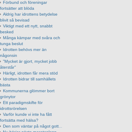
Förbund och föreningar
fortsätter att blöda
Aldrig har idrottens betydelse
blivit så bevisad
Viktigt med ett nytt, snabbt
besked
Många kämpar med svåra och
tunga beslut
Idrotten behövs mer än
någonsin
"Mycket är gjort, mycket jobb
återstår"
Härligt, idrotten får mera stöd
Idrotten bidrar till samhällets
bästa
Kommunerna glömmer bort
grönytor
Ett paradigmskifte för
idrottsrörelsen
Varför kunde vi inte ha fått
fortsätta med hälsa?
Den som väntar på något gott...
Nu börjar nästa maratonlopp