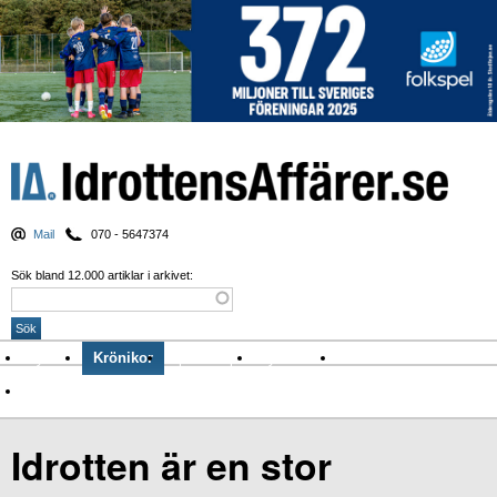
Mail
070 - 5647374
Sök bland 12.000 artiklar i arkivet:
Nyheter
Krönikor
Sport & spel
Nyhetsbrev
Arkiv
Om Idrottens Affärer
Idrotten är en stor