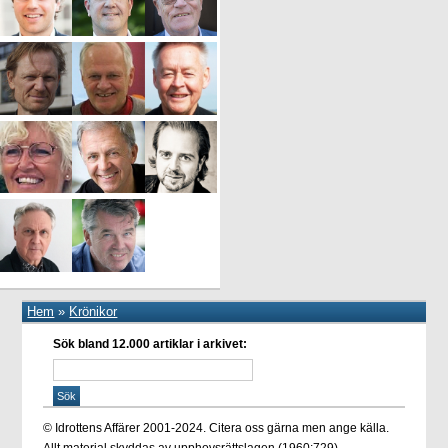
Hem
»
Krönikor
Sök bland 12.000 artiklar i arkivet:
© Idrottens Affärer 2001-2024. Citera oss gärna men ange källa.
Allt material skyddas av upphovsrättslagen (1960:729).