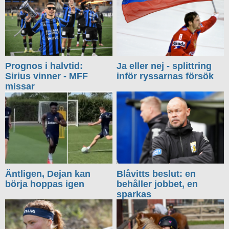
Prognos i halvtid:
Ja eller nej - splittring
Sirius vinner - MFF
inför ryssarnas försök
missar
Äntligen, Dejan kan
Blåvitts beslut: en
börja hoppas igen
behåller jobbet, en
sparkas