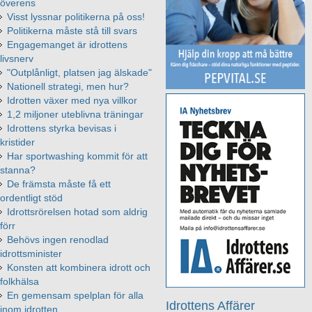
överens
Visst lyssnar politikerna på oss!
Politikerna måste stå till svars
Engagemanget är idrottens
livsnerv
"Outplånligt, platsen jag älskade"
Nationell strategi, men hur?
Idrotten växer med nya villkor
1,2 miljoner uteblivna träningar
Idrottens styrka bevisas i
kristider
Har sportwashing kommit för att
stanna?
De främsta måste få ett
ordentligt stöd
Idrottsrörelsen hotad som aldrig
förr
Behövs ingen renodlad
idrottsminister
Konsten att kombinera idrott och
folkhälsa
En gemensam spelplan för alla
Idrottens Affärer
inom idrotten