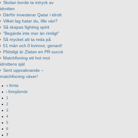
Skolan borde ta intryck av
idrotten
Därför investerar Qatar i idrott
Vilket lag hatar du, lille vän?
Så skapas fighting spirit
"Begärde inte mer än rimligt"
Så mycket att ta reda på
51 män och 0 kvinnor, genant!
Plötsligt är Zlatan en PR-succé
Matchfixning ett hot mot
idrottens själ
Sent uppvaknande –
matchfixning växer!
« första
‹ föregående
1
2
3
4
5
6
7