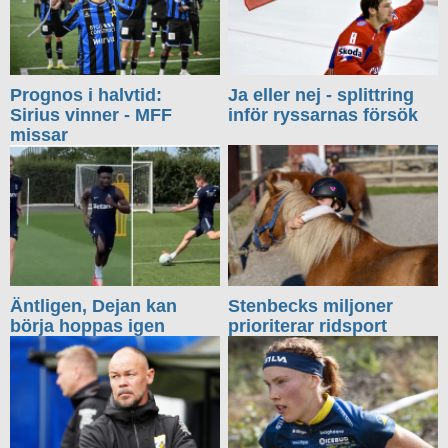
Prognos i halvtid:
Ja eller nej - splittring
Sirius vinner - MFF
inför ryssarnas försök
missar
Äntligen, Dejan kan
Stenbecks miljoner
börja hoppas igen
prioriterar ridsport