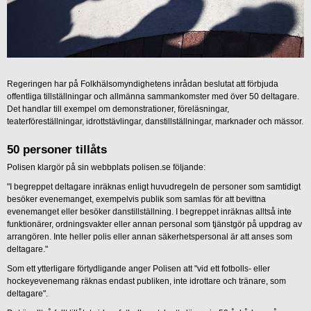
Regeringen har på Folkhälsomyndighetens inrådan beslutat att förbjuda
offentliga tillställningar och allmänna sammankomster med över 50 deltagare.
Det handlar till exempel om demonstrationer, föreläsningar,
teaterföreställningar, idrottstävlingar, danstillställningar, marknader och mässor.
50 personer tillåts
Polisen klargör på sin webbplats polisen.se följande:
"I begreppet deltagare inräknas enligt huvudregeln de personer som samtidigt
besöker evenemanget, exempelvis publik som samlas för att bevittna
evenemanget eller besöker danstillställning. I begreppet inräknas alltså inte
funktionärer, ordningsvakter eller annan personal som tjänstgör på uppdrag av
arrangören. Inte heller polis eller annan säkerhetspersonal är att anses som
deltagare."
Som ett ytterligare förtydligande anger Polisen att "vid ett fotbolls- eller
hockeyevenemang räknas endast publiken, inte idrottare och tränare, som
deltagare".