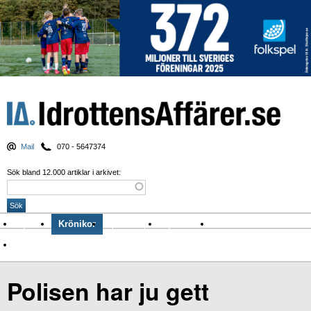
Mail
070 - 5647374
Sök bland 12.000 artiklar i arkivet:
Nyheter
Krönikor
Sport & spel
Nyhetsbrev
Arkiv
Om Idrottens Affärer
Polisen har ju gett