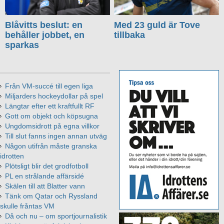
Blåvitts beslut: en
Med 23 guld är Tove
behåller jobbet, en
tillbaka
sparkas
Från VM-succé till egen liga
Miljarders hockeydollar på spel
Längtar efter ett kraftfullt RF
Gott om objekt och köpsugna
Ungdomsidrott på egna villkor
Till slut fanns ingen annan utväg
Någon utifrån måste granska
idrotten
Plötsligt blir det grodfotboll
PL en strålande affärsidé
Skälen till att Blatter vann
Tänk om Qatar och Ryssland
skulle fråntas VM
Då och nu – om sportjournalistik