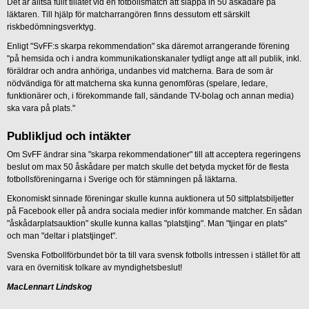
Det är alltså fullt tillåtet vid en fotbollsmatch att släppa in 50 åskådare på
läktaren. Till hjälp för matcharrangören finns dessutom ett särskilt
riskbedömningsverktyg.
Enligt "SvFF:s skarpa rekommendation" ska däremot arrangerande förening
"på hemsida och i andra kommunikationskanaler tydligt ange att all publik, inkl.
föräldrar och andra anhöriga, undanbes vid matcherna. Bara de som är
nödvändiga för att matcherna ska kunna genomföras (spelare, ledare,
funktionärer och, i förekommande fall, sändande TV-bolag och annan media)
ska vara på plats."
Publikljud och intäkter
Om SvFF ändrar sina "skarpa rekommendationer" till att acceptera regeringens
beslut om max 50 åskådare per match skulle det betyda mycket för de flesta
fotbollsföreningarna i Sverige och för stämningen på läktarna.
Ekonomiskt sinnade föreningar skulle kunna auktionera ut 50 sittplatsbiljetter
på Facebook eller på andra sociala medier inför kommande matcher. En sådan
"åskådarplatsauktion" skulle kunna kallas "platstjing". Man "tjingar en plats"
och man "deltar i platstjinget".
Svenska Fotbollförbundet bör ta till vara svensk fotbolls intressen i stället för att
vara en övernitisk tolkare av myndighetsbeslut!
MacLennart Lindskog