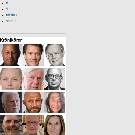
8
9
nästa ›
sista »
Krönikörer