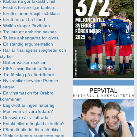
Klubbarna gör faktiskt vinst
Fredrik förverkligar tanken...
Idrottsstaden Växjö i särklass
Idrott bra att ha bland...
Wallén skapar förväntan
Tro inte att ambition saknas
Ta inte anhängarna för givna
En ständig argumentation
Här är finallagens svagheter och
styrkor
Blatter väcker reaktion
FIFA:s svindlande affärer
Tre förslag på efterträdare
Ny krönikör bevakar Premier
League
En vinstmaskin för Örebro
kommunen
Lagidrott är ingen naturlag
Men vem vill vara ledare?
Dessvärre är vi luttrade...
Enfald eller mångfald i idrotten?
Först då blir det äkta på riktigt
Vi skulle kunna protestera mera