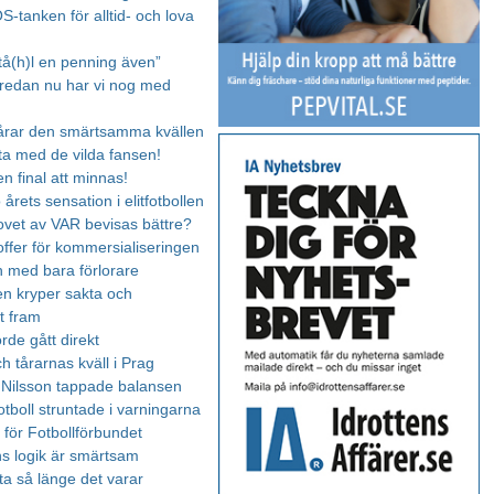
S-tanken för alltid- och lova
Stå(h)l en penning även”
, redan nu har vi nog med
årar den smärtsamma kvällen
lta med de vilda fansen!
en final att minnas!
rets sensation i elitfotbollen
vet av VAR bevisas bättre?
offer för kommersialiseringen
 med bara förlorare
n kryper sakta och
t fram
rde gått direkt
h tårarnas kväll i Prag
k Nilsson tappade balansen
otboll struntade i varningarna
id för Fotbollförbundet
ns logik är smärtsam
uta så länge det varar