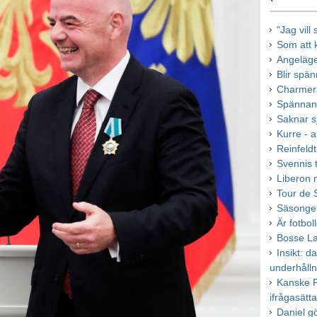
"Jag vill
Som att 
Angeläge
Blir spä
Charmera
Spännand
Saknar sj
Kurre - al
Reinfeld
Svennis 
Liberon m
Tour de 
Säsongen
Är fotbol
Bosse La
Insikt: d
underhålln
Kanske P
ifrågasätt
Daniel g