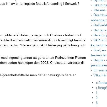
Dyrbart, 
pps in i av en aningslös fotbollsförsamling i Schweiz?
Lika out
Inte ens
Överdriv
anhängar
Golfvärl
Han är e
han jublade åt Johaugs seger och Chelseas förlust mot
De är ju 
änkte lika irrationellt men mänskligt och naturligt hemma
VAR om in
rån Lahtis: ”För en gång skull håller jag på Johaug och
kamerorna
Spel, en
beroendef
u med ingenting annat att göra än att Putinvännen Roman
Henrik -
lubben sedan han köpte den 2003. Chelsea är värderat till
personale
Ett sven
älgörenhetsstiftelse men det är naturligtvis bara en
Vilka hä
« först
‹ före
1
2
3