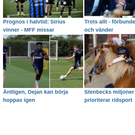
Prognos i halvtid: Sirius
Trots allt - förbund
vinner - MFF missar
och vänder
Äntligen, Dejan kan börja
Stenbecks miljoner
hoppas igen
prioriterar ridsport