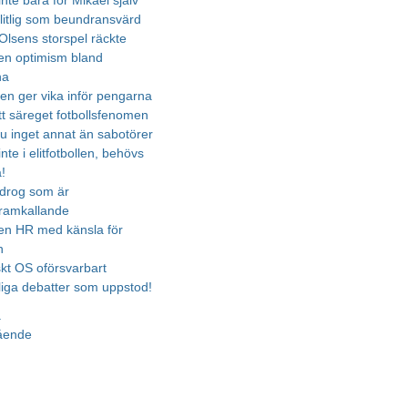
inte bara för Mikael själv
slitlig som beundransvärd
 Olsens storspel räckte
en optimism bland
na
den ger vika inför pengarna
tt säreget fotbollsfenomen
ju inget annat än sabotörer
te i elitfotbollen, behövs
!
 drog som är
ramkallande
 en HR med känsla för
n
skt OS oförsvarbart
rliga debatter som uppstod!
a
gående