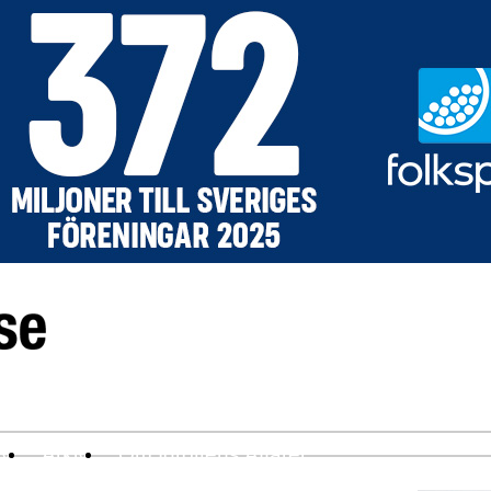
ev
Arkiv
Om Idrottens Affärer