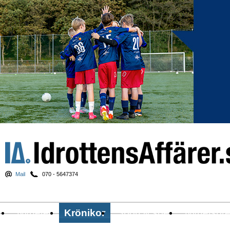
Mail
070 - 5647374
Nyheter
Krönikor
Sport & spel
Nyhetsbr