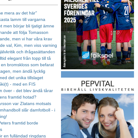
 se mera av det här"
kasta lamm till vargarna
t men börjar bli tjatigt ämne
nnande att följa Tomasson
nde, men vi har våra krav
e val, Kim, men viss varning
älvkritik och ifrågasättanden
ltid elegant från topp till tå
t en bromskloss som befarat
tagen, men ändå lycklig
ed det unika tillslaget
Ski(t) - med en FIS
 över - det blev ändå tårar
lens framtid hotad?
rsson var Zlatans motsats
amhandboll slår damfotboll - i
ing!
eters framtid borde
as
ör en fulländad ringdans