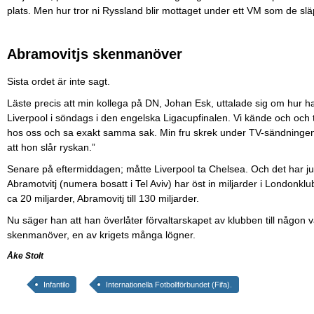
plats. Men hur tror ni Ryssland blir mottaget under ett VM som de slä
Abramovitjs skenmanöver
Sista ordet är inte sagt.
Läste precis att min kollega på DN, Johan Esk, uttalade sig om hur 
Liverpool i söndags i den engelska Ligacupfinalen. Vi kände och och t
hos oss och sa exakt samma sak. Min fru skrek under TV-sändningen f
att hon slår ryskan.”
Senare på eftermiddagen; måtte Liverpool ta Chelsea. Och det har j
Abramotvitj (numera bosatt i Tel Aviv) har öst in miljarder i Londonk
ca 20 miljarder, Abramovitj till 130 miljarder.
Nu säger han att han överlåter förvaltarskapet av klubben till någon v
skenmanöver, en av krigets många lögner.
Åke Stolt
Infantilo
Internationella Fotbollförbundet (Fifa).