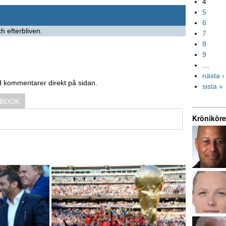
4
5
6
h efterbliven.
7
8
9
…
nästa ›
d kommentarer direkt på sidan.
sista »
EBOOK
Kröniköre