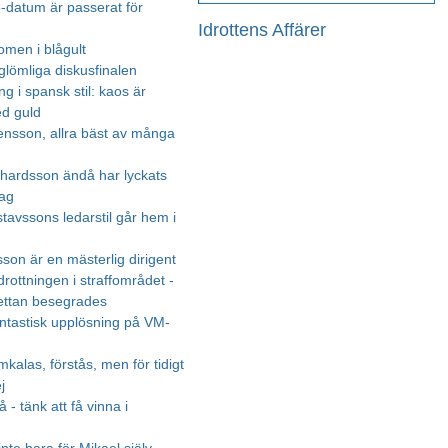
e-datum är passerat för
Idrottens Affärer
omen i blågult
glömliga diskusfinalen
g i spansk stil: kaos är
d guld
ensson, allra bäst av många
ardsson ändå har lyckats
lag
tavssons ledarstil går hem i
son är en mästerlig dirigent
rottningen i straffområdet -
settan besegrades
fantastisk upplösning på VM-
mkalas, förstås, men för tidigt
j
- tänk att få vinna i
!