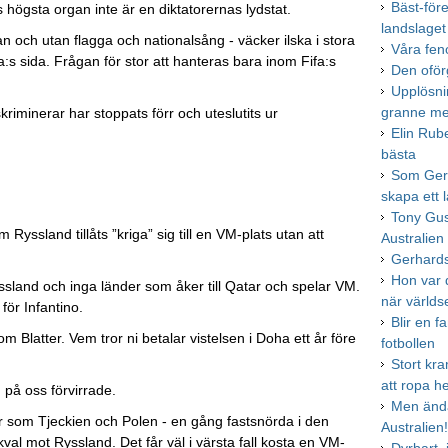
Bäst-för
högsta organ inte är en diktatorernas lydstat.
landslaget
an och utan flagga och nationalsång - väcker ilska i stora
Våra fen
fa:s sida. Frågan för stor att hanteras bara inom Fifa:s
Den oför
Upplösnin
granne me
iminerar har stoppats förr och uteslutits ur
Elin Rub
bästa
Som Gerh
skapa ett 
Tony Gus
yssland tillåts ”kriga” sig till en VM-plats utan att
Australien
Gerhards
Hon var d
yssland och inga länder som åker till Qatar och spelar VM.
när värld
för Infantino.
Blir en 
m Blatter. Vem tror ni betalar vistelsen i Doha ett år före
fotbollen
Stort kra
att ropa he
 på oss förvirrade.
Men ändå 
 som Tjeckien och Polen - en gång fastsnörda i den
Australien
kval mot Ryssland. Det får väl i värsta fall kosta en VM-