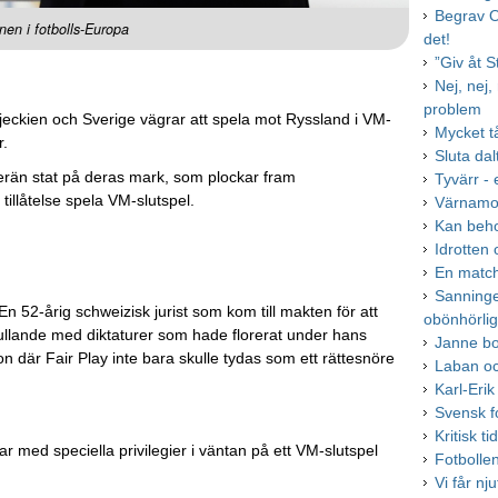
Begrav O
nen i fotbolls-Europa
det!
”Giv åt 
Nej, nej
problem
n, Tjeckien och Sverige vägrar att spela mot Ryssland i VM-
Mycket t
r.
Sluta da
erän stat på deras mark, som plockar fram
Tyvärr - 
illåtelse spela VM-slutspel.
Värnamo å
Kan beho
Idrotten 
En match
Sanninge
 En 52-årig schweizisk jurist som kom till makten för att
obönhörlig
ullande med diktaturer som hade florerat under hans
Janne bo
on där Fair Play inte bara skulle tydas som ett rättesnöre
Laban oc
Karl-Eri
Svensk f
Kritisk t
ar med speciella privilegier i väntan på ett VM-slutspel
Fotbolle
Vi får nj