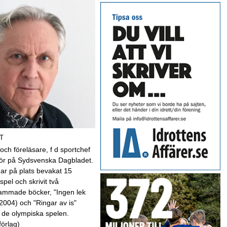
T
 och föreläsare, f d sportchef
kör på Sydsvenska Dagbladet.
har på plats bevakat 15
spel och skrivit två
mmade böcker, "Ingen lek
(2004) och "Ringar av is"
 de olympiska spelen.
förlag)