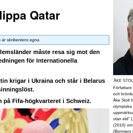
slippa Qatar
a är skribentens egna.
dlemsländer måste resa sig mot den
edningen för Internationella
in krigar i Ukraina och står i Belarus
ÅKE STOL
Författare
sinningslöst.
och kröni
n på Fifa-högkvarteret i Schweiz.
Åke Stolt 
olympiska 
uppmärksa
utan eld" 
(2010) om
(Bonniers 