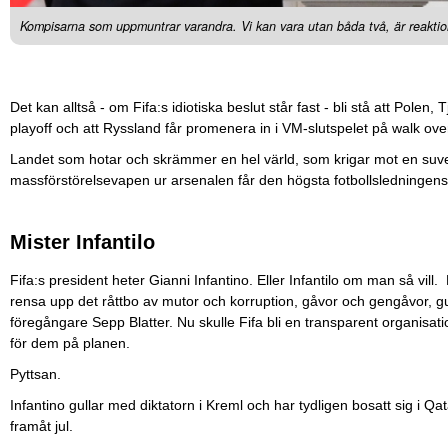
Kompisarna som uppmuntrar varandra. Vi kan vara utan båda två, är reaktio
Det kan alltså - om Fifa:s idiotiska beslut står fast - bli stå att Pole
playoff och att Ryssland får promenera in i VM-slutspelet på walk ove
Landet som hotar och skrämmer en hel värld, som krigar mot en suv
massförstörelsevapen ur arsenalen får den högsta fotbollsledningens t
Mister Infantilo
Fifa:s president heter Gianni Infantino. Eller Infantilo om man så vill.
rensa upp det råttbo av mutor och korruption, gåvor och gengåvor, g
föregångare Sepp Blatter. Nu skulle Fifa bli en transparent organisati
för dem på planen.
Pyttsan.
Infantino gullar med diktatorn i Kreml och har tydligen bosatt sig i Qat
framåt jul.