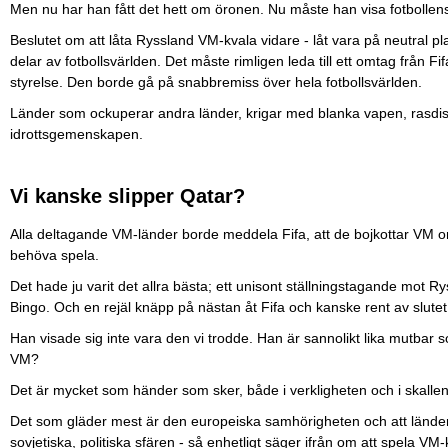
Men nu har han fått det hett om öronen. Nu måste han visa fotbollens 
Beslutet om att låta Ryssland VM-kvala vidare - låt vara på neutral pl
delar av fotbollsvärlden. Det måste rimligen leda till ett omtag från Fi
styrelse. Den borde gå på snabbremiss över hela fotbollsvärlden.
Länder som ockuperar andra länder, krigar med blanka vapen, rasdiskr
idrottsgemenskapen.
Vi kanske slipper Qatar?
Alla deltagande VM-länder borde meddela Fifa, att de bojkottar VM om R
behöva spela.
Det hade ju varit det allra bästa; ett unisont ställningstagande mot R
Bingo. Och en rejäl knäpp på nästan åt Fifa och kanske rent av slutet 
Han visade sig inte vara den vi trodde. Han är sannolikt lika mutbar so
VM?
Det är mycket som händer som sker, både i verkligheten och i skallen
Det som gläder mest är den europeiska samhörigheten och att länder
sovjetiska, politiska sfären - så enhetligt säger ifrån om att spela VM-