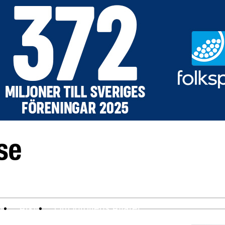
ev
Arkiv
Om Idrottens Affärer