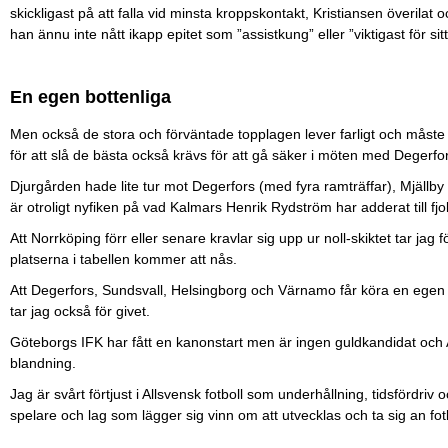
skickligast på att falla vid minsta kroppskontakt, Kristiansen överilat oc
han ännu inte nått ikapp epitet som ”assistkung” eller ”viktigast för sitt
En egen bottenliga
Men också de stora och förväntade topplagen lever farligt och måste
för att slå de bästa också krävs för att gå säker i möten med Degerfor
Djurgården hade lite tur mot Degerfors (med fyra ramträffar), Mjällby 
är otroligt nyfiken på vad Kalmars Henrik Rydström har adderat till fjo
Att Norrköping förr eller senare kravlar sig upp ur noll-skiktet tar jag
platserna i tabellen kommer att nås.
Att Degerfors, Sundsvall, Helsingborg och Värnamo får köra en egen l
tar jag också för givet.
Göteborgs IFK har fått en kanonstart men är ingen guldkandidat och
blandning.
Jag är svårt förtjust i Allsvensk fotboll som underhållning, tidsfördri
spelare och lag som lägger sig vinn om att utvecklas och ta sig an fo