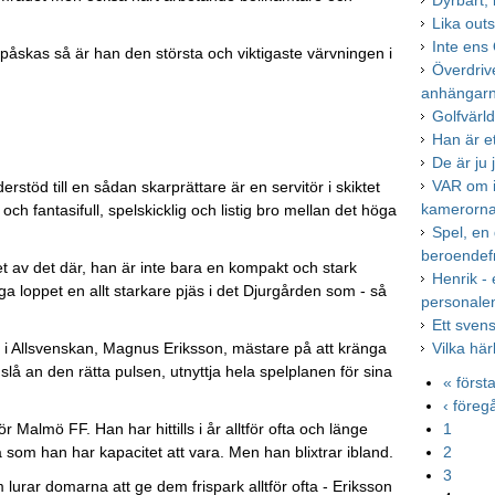
Dyrbart, 
Lika out
Inte ens
 påskas så är han den största och viktigaste värvningen i
Överdriv
anhängar
Golfvärl
Han är e
De är ju 
VAR om in
rstöd till en sådan skarprättare är en servitör i skiktet
kamerorna
och fantasifull, spelskicklig och listig bro mellan det höga
Spel, en
beroendef
 av det där, han är inte bara en kompakt och stark
Henrik -
ga loppet en allt starkare pjäs i det Djurgården som - så
personale
Ett sven
e i Allsvenskan, Magnus Eriksson, mästare på att kränga
Vilka hä
slå an den rätta pulsen, utnyttja hela spelplanen för sina
« först
‹ före
 Malmö FF. Han har hittills i år alltför ofta och länge
1
a som han har kapacitet att vara. Men han blixtrar ibland.
2
3
lurar domarna att ge dem frispark alltför ofta - Eriksson