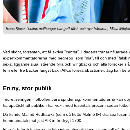
Isaac Kiese Thelins målhunger har gett MFF och nye tränaren, Milos Milojevi
Vad skönt, förresten, att få skriva ”center”. I dagens tränarinfluerade 
expertkommentatorerna med begrepp som ”nia”, till och med ”falsk nia”
sexa, liggande sjua, stående fyra och wingbacks och alla försöker slå kn
fem eller tre backar längst bak i AIK:s försvarsbastioner. Jag kan ber
En ny, stor publik
Teoretiseringen i fotbollen bara sprider sig, kommentatorerna kan up
ha upptäckt att publiken har vuxit med tusentals procent sedan fotboll
Då kunde Malmö Redhawks (som då hette Malmö IF) dra sex tusen ti
hemmamatch mot just AIK inför drygt 1700.
Idag är fotbollsfesterna av hög internationell klass, i varje fall på de