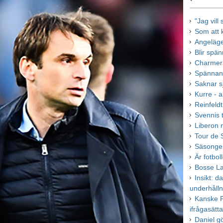
"Jag vill
Som att 
Angeläge
Blir spä
Charmera
Spännand
Saknar sj
Kurre - al
Reinfeld
Svennis 
Liberon m
Tour de 
Säsongen
Är fotbol
Bosse La
Insikt: d
underhålln
Kanske P
ifrågasätt
Daniel g