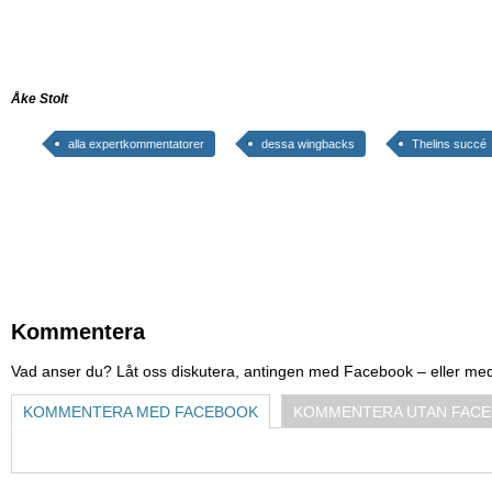
Åke Stolt
alla expertkommentatorer
dessa wingbacks
Thelins succé
Kommentera
Vad anser du? Låt oss diskutera, antingen med Facebook – eller me
KOMMENTERA MED FACEBOOK
KOMMENTERA UTAN FAC