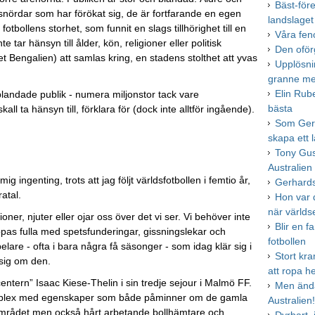
Bäst-för
llsnördar som har förökat sig, de är fortfarande en egen
landslaget
bollens storhet, som funnit en slags tillhörighet till en
Våra fen
 tar hänsyn till ålder, kön, religioner eller politisk
Den oför
eget Bengalien) att samlas kring, en stadens stolthet att yvas
Upplösnin
granne me
Elin Rub
 blandade publik - numera miljonstor tack vare
bästa
 ta hänsyn till, förklara för (dock inte alltför ingående).
Som Gerh
skapa ett 
Tony Gus
Australien
g ingenting, trots att jag följt världsfotbollen i femtio år,
Gerhards
ratal.
Hon var d
när värld
er, njuter eller ojar oss över det vi ser. Vi behöver inte
Blir en 
ppas fulla med spetsfunderingar, gissningslekar och
fotbollen
elare - ofta i bara några få säsonger - som idag klär sig i
Stort kra
 sig om den.
att ropa he
centern” Isaac Kiese-Thelin i sin tredje sejour i Malmö FF.
Men ändå 
 komplex med egenskaper som både påminner om de gamla
Australien
fområdet men också hårt arbetande bollhämtare och