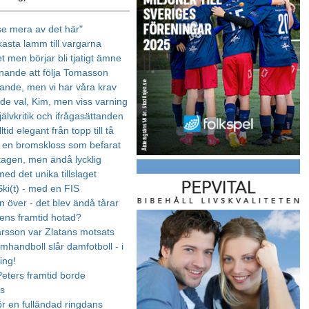
 se mera av det här"
kasta lamm till vargarna
t men börjar bli tjatigt ämne
nnande att följa Tomasson
nde, men vi har våra krav
e val, Kim, men viss varning
älvkritik och ifrågasättanden
ltid elegant från topp till tå
t en bromskloss som befarat
tagen, men ändå lycklig
ed det unika tillslaget
Ski(t) - med en FIS
 över - det blev ändå tårar
lens framtid hotad?
rsson var Zlatans motsats
amhandboll slår damfotboll - i
ing!
eters framtid borde
as
ör en fulländad ringdans