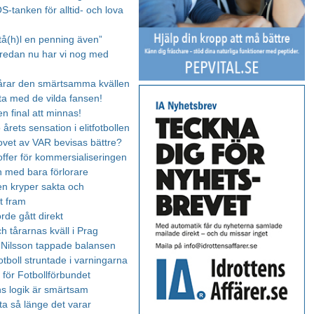
S-tanken för alltid- och lova
Stå(h)l en penning även”
, redan nu har vi nog med
årar den smärtsamma kvällen
lta med de vilda fansen!
en final att minnas!
rets sensation i elitfotbollen
vet av VAR bevisas bättre?
offer för kommersialiseringen
 med bara förlorare
n kryper sakta och
t fram
rde gått direkt
h tårarnas kväll i Prag
k Nilsson tappade balansen
otboll struntade i varningarna
id för Fotbollförbundet
ns logik är smärtsam
uta så länge det varar