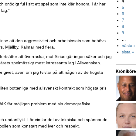
4
h onödigt ful i sitt ett spel som inte klär honom. I år har
5
 lag.”
6
7
8
9
…
 inse att den aggressivitet och arbetsinsats som behövs
nästa ›
s, Mjällby, Kalmar med flera.
sista »
fortsätter att överraska, mot Sirius går ingen säker och jag
lårets spelmässigt mest intressanta lag i Allsvenskan.
Kröniköre
 för givet, även om jag tvivlar på att någon av de högsta
iten bottenliga med allsvenskt kontrakt som högsta pris
 AIK får möjligen problem med sin demografiska
v och undanflykt. I år vimlar det av tekniska och spännande
tbollen som konstart med iver och respekt.