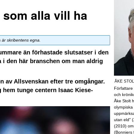
som alla vill ha
a är skribentens egna.
 dummare än förhastade slutsatser i den
a i den här branschen om man aldrig
on av Allsvenskan efter tre omgångar.
ÅKE STOL
Författare
g hem tunge centern Isaac Kiese-
och kröni
Åke Stolt 
olympiska 
uppmärksa
utan eld" 
(2010) om
(Bonniers 