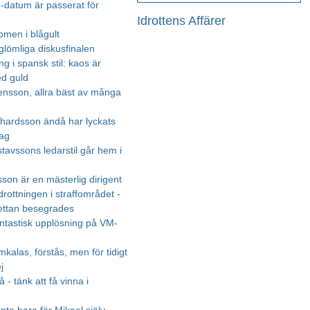
e-datum är passerat för
Idrottens Affärer
omen i blågult
glömliga diskusfinalen
g i spansk stil: kaos är
d guld
ensson, allra bäst av många
ardsson ändå har lyckats
lag
tavssons ledarstil går hem i
son är en mästerlig dirigent
rottningen i straffområdet -
settan besegrades
fantastisk upplösning på VM-
mkalas, förstås, men för tidigt
j
- tänk att få vinna i
!