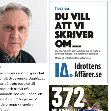
T
 och föreläsare, f d sportchef
kör på Sydsvenska Dagbladet.
har på plats bevakat 15
spel och skrivit två
mmade böcker, "Ingen lek
(2004) och "Ringar av is"
 de olympiska spelen.
förlag)