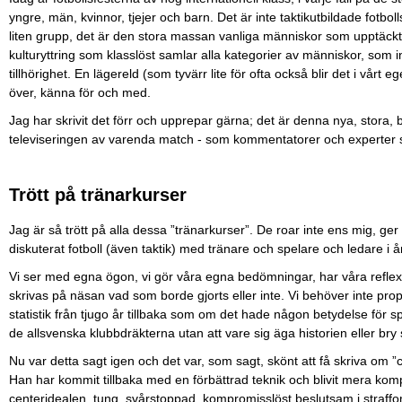
yngre, män, kvinnor, tjejer och barn. Det är inte taktikutbildade fotbo
liten grupp, det är den stora massan vanliga människor som upptäckt fot
kulturyttring som klasslöst samlar alla kategorier av människor, som inte
tillhörighet. En lägereld (som tyvärr lite för ofta också blir det i vårt 
över, känna för och med.
Jag har skrivit det förr och upprepar gärna; det är denna nya, stora,
televiseringen av varenda match - som kommentatorer och experter skall
Trött på tränarkurser
Jag är så trött på alla dessa ”tränarkurser”. De roar inte ens mig, ger mi
diskuterat fotboll (även taktik) med tränare och spelare och ledare i å
Vi ser med egna ögon, vi gör våra egna bedömningar, har våra reflexion
skrivas på näsan vad som borde gjorts eller inte. Vi behöver inte pro
statistik från tjugo år tillbaka som om det hade någon betydelse för sp
de allsvenska klubbdräkterna utan att vare sig äga historien eller bry
Nu var detta sagt igen och det var, som sagt, skönt att få skriva om ”
Han har kommit tillbaka med en förbättrad teknik och blivit mera
centeridealen, tung, svårstoppad, kompromisslöst beslutsam i straf