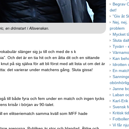
Begrav O
det!
”Giv åt 
Nej, nej
c, en drömstart i Allsvenskan.
problem
Mycket t
Sluta da
Tyvärr - 
vokabulär slänger sig ju till och med de s k
Värnamo å
. Och det är en tia hit och en åtta dit och en sittande
Kan beho
ut på sig själva för att bli först med att lista ut om det är
Idrotten 
ätta: det varierar under matchens gång. Sluta gissa!
En match
Sanninge
obönhörlig
Janne bo
Laban oc
pgå till både fyra och fem under en match och ingen tycks
Karl-Eri
ens krisår i början av 90-talet.
Svensk f
Kritisk t
ll en elitseriematch samma kväll som MFF hade
Fotbolle
Vi får nj
 större arenorna. Publiken är stor och blandad. Äldre och