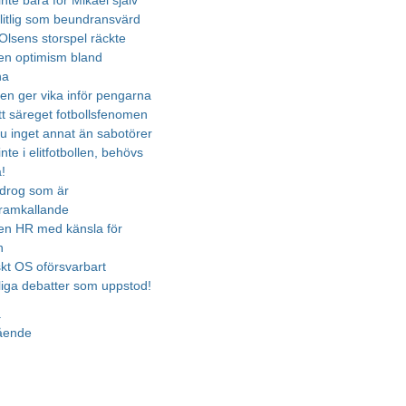
inte bara för Mikael själv
slitlig som beundransvärd
 Olsens storspel räckte
en optimism bland
na
den ger vika inför pengarna
tt säreget fotbollsfenomen
ju inget annat än sabotörer
te i elitfotbollen, behövs
!
 drog som är
ramkallande
 en HR med känsla för
n
skt OS oförsvarbart
rliga debatter som uppstod!
a
gående