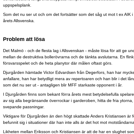
uppspelsplank.
Som det nu ser ut och om det fortsätter som det såg ut mot t ex AIK i
årets Allsvenska.
Problem att lösa
Det Malmö - och de flesta lag i Allsvenskan - måste lösa för att ge unde
mellan de destruktiva bollerövrarna och de tänkta avslutarna. En flink 
försvarsspelet och de heta planytor där målen oftast görs.
Djurgården hämtade Victor Edvardsen från Degerfors, han har mycket
anfallare, han har betydligt mera av repertoaren och han blir i det lån
som det nu ser ut - antagligen blir MFF starkaste opponent i år.
I Djurgården finns som bekant förra årets mest betydelsefulla spelar
av sig alla begränsande överrockar i garderoben, hitta de fria ytorna, 
svepande passningar.
Viktigare för Djurgården än den högt skattade Anders Kristiansen är för
befunnit sig i situationer där han inte alls är det hot mot motståndarn
Likheten mellan Eriksson och Kristiansen är att de har en slughet som 