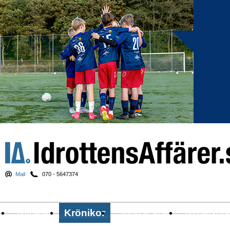
Mail
070 - 5647374
Nyheter
Krönikor
Sport & spel
Nyhetsbr