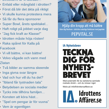
Enfald eller mångfald i idrotten?
Först då blir det äkta på riktigt
Vi skulle kunna protestera mera
Så får du flera sponsorer
Super Bowl, årets spektakel...
Haft roligt på jobbet varje dag
"Jag fick kraft av Klasse!"
Idrotten måste höja rösten!
Raka spåret för Kalla på
Facebook
Vi vill bättre, vi kan bättre!
Volvo vågade och vann med
Zlatan
Två bilder av samma skeende
Inga givna svar längre
Vad och hur vill du ha det?
"Ibland får tystnaden tala"
Betydelsen av sociala medier
Tycks inte tillhöra familjen...
Konsten att köra häst...
”Spel om pengar är för vuxna”
Vem är egentligen