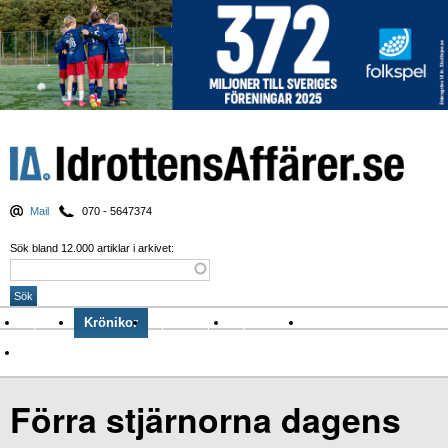
Mail
070 - 5647374
Sök bland 12.000 artiklar i arkivet:
Nyheter
Krönikor
Sport & spel
Nyhetsbrev
Arkiv
Om Idrottens Affärer
Förra stjärnorna dagens