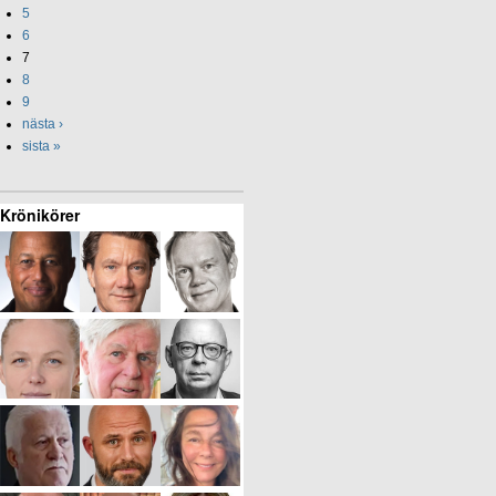
5
6
7
8
9
nästa ›
sista »
Krönikörer