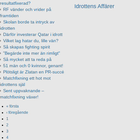
resultatfixerad?
Idrottens Affärer
RF vänder och vrider på
framtiden
Skolan borde ta intryck av
idrotten
Därför investerar Qatar i idrott
Vilket lag hatar du, lille vän?
Så skapas fighting spirit
"Begärde inte mer än rimligt"
Så mycket att ta reda på
51 män och 0 kvinnor, genant!
Plötsligt är Zlatan en PR-succé
Matchfixning ett hot mot
idrottens själ
Sent uppvaknande –
matchfixning växer!
« första
‹ föregående
1
2
3
4