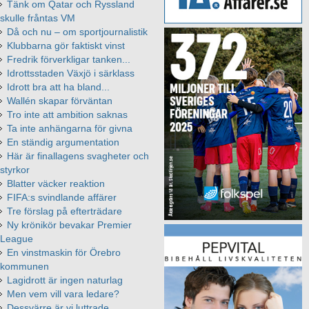
Tänk om Qatar och Ryssland
skulle fråntas VM
Då och nu – om sportjournalistik
Klubbarna gör faktiskt vinst
Fredrik förverkligar tanken...
Idrottsstaden Växjö i särklass
Idrott bra att ha bland...
Wallén skapar förväntan
Tro inte att ambition saknas
Ta inte anhängarna för givna
En ständig argumentation
Här är finallagens svagheter och
styrkor
Blatter väcker reaktion
FIFA:s svindlande affärer
Tre förslag på efterträdare
Ny krönikör bevakar Premier
League
En vinstmaskin för Örebro
kommunen
Lagidrott är ingen naturlag
Men vem vill vara ledare?
Dessvärre är vi luttrade...