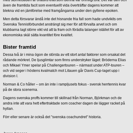
även de framtida facit som eventuellt vida överträffar dagens kommer att
blekna vid en jämförelse med framgångarna under den gyllene epoken.
Men detta försvarar ändå inte det hisnande fria fall som hade undvikits om
Svenska Tennisförbundet ansträngt sig mer för att förvalta arvet och om
klubbarna lagt större vikt vid att ta fram och förädla talanger istället för att av
ekonomiska skäl sätta kvantitet före kvalitet.
Bister framtid
Dessa två är i mina ögon de största av ett stort antal faktorer som orsakat det
rådande mörkret. De ljusglimtar som finns understryker läget: Bröderna Elias
och Mikael Ymer spelar på Challengertouren – närmast under ATP-touren –
och vid seger i höstens kvalmatch mot Litauen går Davis Cup-laget upp i
division I.
Norman & Co håller – om än inte i rampljusets fokus - svensk herrtennis kvar
på de stora scenerna.
Dagens svenska proffs kommer till skillnad från Norman, Björkman och de
andra inte att vara hett eftertraktade som coacher dagen de lägger racket på
hyllan.
Förr eller senare är också det ”svenska coachundret” historia.