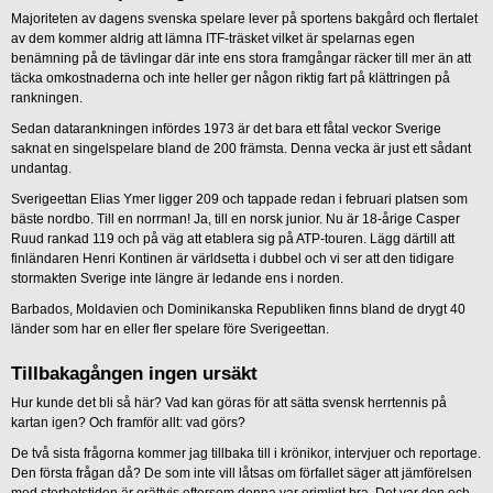
Majoriteten av dagens svenska spelare lever på sportens bakgård och flertalet
av dem kommer aldrig att lämna ITF-träsket vilket är spelarnas egen
benämning på de tävlingar där inte ens stora framgångar räcker till mer än att
täcka omkostnaderna och inte heller ger någon riktig fart på klättringen på
rankningen.
Sedan datarankningen infördes 1973 är det bara ett fåtal veckor Sverige
saknat en singelspelare bland de 200 främsta. Denna vecka är just ett sådant
undantag.
Sverigeettan Elias Ymer ligger 209 och tappade redan i februari platsen som
bäste nordbo. Till en norrman! Ja, till en norsk junior. Nu är 18-årige Casper
Ruud rankad 119 och på väg att etablera sig på ATP-touren. Lägg därtill att
finländaren Henri Kontinen är världsetta i dubbel och vi ser att den tidigare
stormakten Sverige inte längre är ledande ens i norden.
Barbados, Moldavien och Dominikanska Republiken finns bland de drygt 40
länder som har en eller fler spelare före Sverigeettan.
Tillbakagången ingen ursäkt
Hur kunde det bli så här? Vad kan göras för att sätta svensk herrtennis på
kartan igen? Och framför allt: vad görs?
De två sista frågorna kommer jag tillbaka till i krönikor, intervjuer och reportage.
Den första frågan då? De som inte vill låtsas om förfallet säger att jämförelsen
med storhetstiden är orättvis eftersom denna var orimligt bra. Det var den och