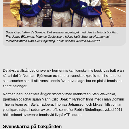
Davis Cup, Italien Vs Sverige. Det svenska segerlaget med den åtråvärda bucklan.
Frv: Jonas Björkman, Magnus Gustavsson, Niklas Kulti, Magnus Norman och
förbundskapten Carl Axel Hageskog. Foto: Anders Wiklund/SCANPIX
Det dystra tillståndet för svensk herrtennis kan kanske inte beskrivas bättre än
så, att det är Norman, Björkman och andra svenska exproffs som i sina roller
som coacher ser till att svensk tennis överhuvudtaget har en plats i tennisens
finare salonger.
Norman har under flera år gjort storverk med världstrean Stan Wawrinka,
Björkman coachar sjuan Marin Cilic, Joakim Nyström finns med i nian Dominic
Thiems team och Stefan Edberg, Thomas Johansson och Mikael Tillström är
ytterligare några i raden av exproffs som efter Robin Söderlings avsked 2011
hållit minnet av svensk tennis vid liv på ATP-touren.
Svenskarna på bakgården