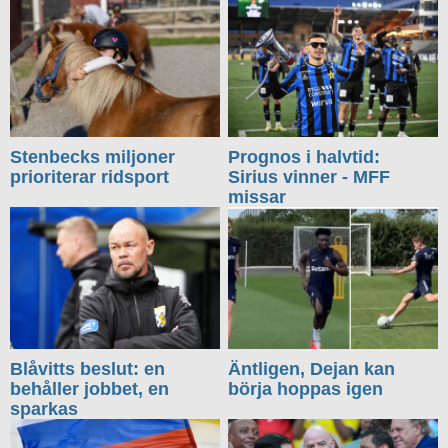
Stenbecks miljoner
Prognos i halvtid:
prioriterar ridsport
Sirius vinner - MFF
missar
Blåvitts beslut: en
Äntligen, Dejan kan
behåller jobbet, en
börja hoppas igen
sparkas