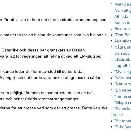
Mäktiga r
När rätti
Att leda i
r för att vi ska ta hem det största idrottsarrangemang som
Kaos i m
Boxarna f
"Don Bau
teintäkterna för att hjälpa de kommuner som ska hjälpa till
Agentkos
Några s
lt Österrike och dessa har granskats av Ossian
Den socia
ara lätt för regeringen att räkna ut vad ett EM-slutspel
Elitidrot
Lagrell: 
änkande leder till i form av stöd till de berörda
"Mycket 
 Sverige) och det borde vara enkelt att ge oss en sådan
”Våra avt
"När ram
"En debat
t som möjligt eftersom ett samarbete mellan de två
"Tennise
sta och minst riskfria idrottsarrangemanget.
"Glapp i 
erna för att pressa vad som går att pressa. Detta kan ske
"Svenska
gratis!"
"Att tap
"Silly S