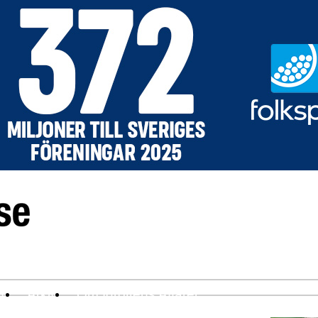
ev
Arkiv
Om Idrottens Affärer