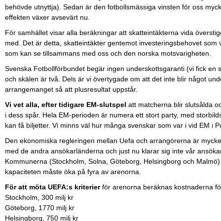
behövde utnyttja). Sedan är den fotbollsmässiga vinsten för oss mycket
effekten växer avsevärt nu.
För samhället visar alla beräkningar att skatteintäkterna vida övers
med. Det är detta, skatteintäkter gentemot investeringsbehovet som v
som kan se tillsammans med oss och den norska motsvarigheten.
Svenska Fotbollförbundet begär ingen underskottsgaranti (vi fick e
och skälen är två. Dels är vi övertygade om att det inte blir något unde
arrangemanget så att plusresultat uppstår.
Vi vet alla, efter tidigare EM-slutspel
att matcherna blir slutsålda oc
i dess spår. Hela EM-perioden är numera ett stort party, med storbil
kan få biljetter. Vi minns väl hur många svenskar som var i vid EM i
Den ekonomiska regleringen mellan Uefa och arrangörerna är mycket k
med de andra ansökarländerna och just nu klarar sig inte vår ansöka
Kommunerna (Stockholm, Solna, Göteborg, Helsingborg och Malmö) h
kapaciteten måste öka på fyra av arenorna.
För att möta UEFA:s kriterier
för arenorna beräknas kostnaderna för
Stockholm, 300 milj kr
Göteborg, 1770 milj kr
Helsingborg, 750 milj kr