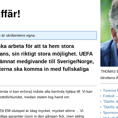
ffär!
a är skribentens egna.
ska arbeta för att ta hem stora
ns, sin riktigt stora möjlighet. UEFA
lämnat medgivande till Sverige/Norge,
daterna ska komma in med fullskaliga
THOMAS 
Idrottens 
Turerna 
ta vi kan erövra) måste alla berörda hjälpa till. Vi kan
Fotboll 
iidrottsförbundet, medan staten tog hand om
"Därför ä
"Därför ä
Ett EM-slutspel är idag mycket, mycket större ... Vi
Sponsore
iga garantier (som vi den gången fick, men aldrig