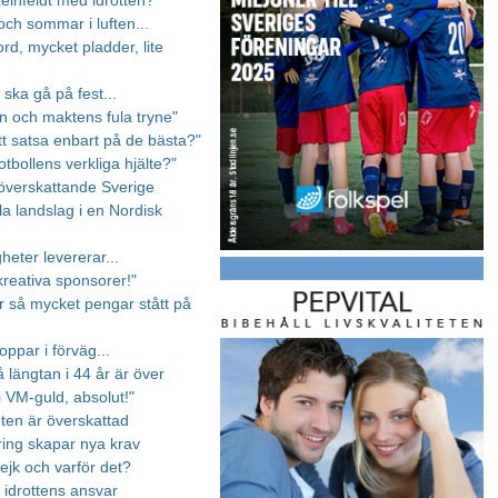
Reinfeldt med idrotten?
och sommar i luften...
rd, mycket pladder, lite
 ska gå på fest...
en och maktens fula tryne"
tt satsa enbart på de bästa?"
otbollens verkliga hjälte?"
vöverskattande Sverige
la landslag i en Nordisk
gheter levererar...
kreativa sponsorer!"
ar så mycket pengar stått på
ppar i förväg...
å längtan i 44 år är över
i VM-guld, absolut!"
eten är överskattad
ring skapar nya krav
ejk och varför det?
 idrottens ansvar