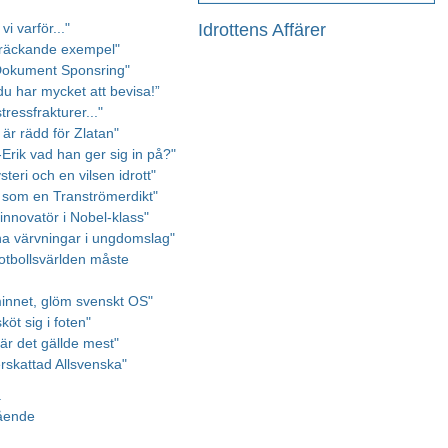
Idrottens Affärer
vi varför..."
kräckande exempel"
Dokument Sponsring"
du har mycket att bevisa!”
 stressfrakturer..."
är rädd för Zlatan"
-Erik vad han ger sig in på?"
teri och en vilsen idrott"
t som en Tranströmerdikt"
innovatör i Nobel-klass"
tna värvningar i ungdomslag"
fotbollsvärlden måste
innet, glöm svenskt OS"
sköt sig i foten"
är det gällde mest"
rskattad Allsvenska"
a
gående