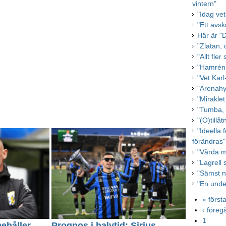
vintern"
"Idag vet 
"Ett avs
Här är "
”Zlatan, 
"Allt fler
"Hamrén 
"Vet Karl
"Arenahys
"Mirakle
"Tumba, 
"(O)tillå
"Ideella 
förändras"
"Vårda m
"Lagrell 
"Sämst n
"En unde
« först
‹ före
1
behåller
Prognos i halvtid: Sirius