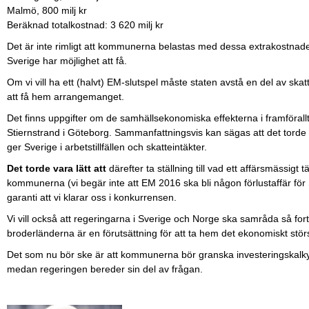
Malmö, 800 milj kr
Beräknad totalkostnad: 3 620 milj kr
Det är inte rimligt att kommunerna belastas med dessa extrakostnade
Sverige har möjlighet att få.
Om vi vill ha ett (halvt) EM-slutspel måste staten avstå en del av skat
att få hem arrangemanget.
Det finns uppgifter om de samhällsekonomiska effekterna i framföral
Stiernstrand i Göteborg. Sammanfattningsvis kan sägas att det torde v
ger Sverige i arbetstillfällen och skatteintäkter.
Det torde vara lätt att
därefter ta ställning till vad ett affärsmässigt t
kommunerna (vi begär inte att EM 2016 ska bli någon förlustaffär för
garanti att vi klarar oss i konkurrensen.
Vi vill också att regeringarna i Sverige och Norge ska samråda så for
broderländerna är en förutsättning för att ta hem det ekonomiskt stör
Det som nu bör ske är att kommunerna bör granska investeringskalkyl
medan regeringen bereder sin del av frågan.