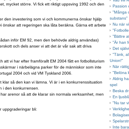
Vad vill 
, mycket större. Vi fick ett riktigt uppsving 1992 och den
Passion 
"Många o
substans"
tiger den investering som vi och kommunerna önskar hjälp
Nu när vi
i önskar att regeringen ska låta beräkna. Gärna ett arbete
"Fotboll
"Bättre a
n sådan inför EM 92, men den behövde aldrig användas)
"Är han f
rskott och dels anser vi att det är vår sak att driva
Det själ
"Tänk, al
Union!"
h att vi har efter framförallt EM 2004 fått en fotbollsturism
När rätti
dsskärmar i närbelägna parker för de människor som inte
"Belöna 
 Portugal 2004 och vid VM Tyskland 2006.
Aldrig h
lar så den kan vi lämna. Vi är i en konkurrenssituation
spel
n i den konkurrensen.
Beska dro
ar arenor så att de klarar sin normala verksamhet, men
En ljusbl
"Nu tar v
Verkligh
 uppgraderingar bli:
Bolagise
Spelarstr
Inte bara