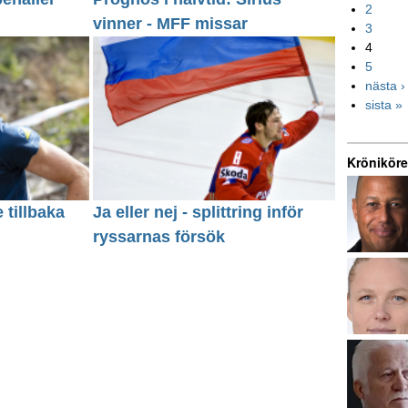
2
vinner - MFF missar
3
4
5
nästa ›
sista »
Kröniköre
 tillbaka
Ja eller nej - splittring inför
ryssarnas försök