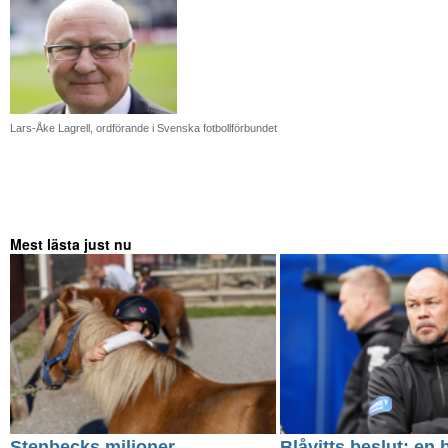
Lars-Åke Lagrell, ordförande i Svenska fotbollförbundet
Mest lästa just nu
Stenbecks miljoner
Blåvitts beslut: en 