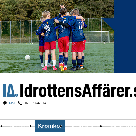
Mail
070 - 5647374
Nyheter
Krönikor
Sport & spel
Nyhetsbr