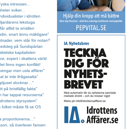
yska intressen...
gheter sviker...
ndividualister i idrotten
iljardärens lekstuga
år alltid ta smällen
din, snart ännu mäktigare"
tnader, vem står för notan?
nedsteg på Sundspärlan
listiske kapitalisten
tare, expert i skattens värld
Det finns ingen konflikt!
pengar men usla affärer"
al är inte ifrågasatta”
pljuset slocknar…"
t på bristfällig fakta"
n har tappat resurserna"
idrottens styrsystem"
 folket måste få se OS
pa proportionerna…"
eason, så överlever fansen