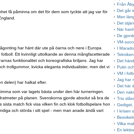
Från Åby
Det går in
amhet få påminna om det för dem som tyckte att jag var för
Men läng
 England.
Det stjär
När hantv
De gjord
VM-succé
 någonting har hänt där ute på öarna och nere i Europa
I Marad
v fotboll. Ett kvinnligt uttolkande av denna mångfacetterade
Tekniken
rarnas funktionalitet och koreografiska briljans. Jag har
Det händ
 och trollgummor, kvicka eleganta individualister, men det vi
Putin oc
VM i fotb
Jag har n
 delen) har halkat efter.
Det här ä
timma som var lagets bästa under den här turneringen.
Den nak
dratmeter på planen. Svenskorna gjorde absolut så bra de
Trio slå
 sista match fick visa vilken fin och klok fotbollspelare hon
Gediget,
ändiga och störda i sitt spel - men man anade ändå vart
I krisen
Besvikel
Vilka ma
En lekti