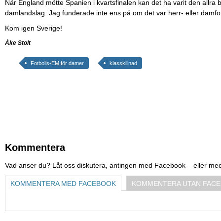
När England mötte Spanien i kvartsfinalen kan det ha varit den allra
damlandslag. Jag funderade inte ens på om det var herr- eller damfotb
Kom igen Sverige!
Åke Stolt
Fotbolls-EM för damer
klasskillnad
Kommentera
Vad anser du? Låt oss diskutera, antingen med Facebook – eller me
KOMMENTERA MED FACEBOOK
KOMMENTERA UTAN FAC