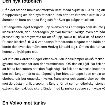
Den nya fotbollen
Från det att den makalöst effektiva Beth Mead skjutit in 1-0 till Eng
Enuppvisning av ”den nya fotbollen” och efter att Bronze nickat in 2-
återstoden bara en enda lång och för Sverige plågsam lektion.
Det engelska laget tvingade upp svenskorna i ett tempo som de inte p
klasskillnaden, där underdogen (det var faktiskt Sverige även om båd
pressar sig till det yttersta för att nå upp, räcka till, hålla ut, så ras
Russos klackmål till 3-0 var nästan förnedrande elegant men både det
borde den svenska målvakten Hedvig Lindahl tagit. Om nu det här var
henne ett lyckligare slut.
Vet inte om Caroline Seger efter över 230 landskamper också tackar för 
gyllene revansch för den där straffmissen i OS-finalen i fjol. Nu fick
att hinna konstatera att tiden flugit iväg. Nu fick den svenske kapt
ben och lungor märka att någonting har hänt där uppe i den smala top
obebott, där bor engelskor, tyskor, fransyskor och spanjorskor och de
mot de bästa manliga spelarna längre för att se hur fotbollskonstens al
extremt liten exklusiv skara länder med kvinnliga spelare som visar 
En Volvo mot tanks