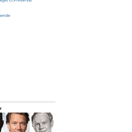
 eget OS-reservat
a
gående
r