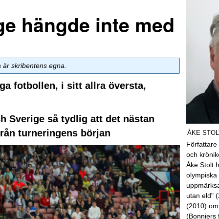
ge hängde inte med
a är skribentens egna.
 fotbollen, i sitt allra översta,
h Sverige så tydlig att det nästan
från turneringens början
ÅKE STOL
Författare
och kröni
Åke Stolt 
olympiska 
uppmärksa
utan eld" 
(2010) om
(Bonniers 