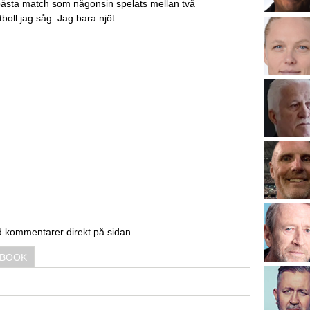
 bästa match som någonsin spelats mellan två
oll jag såg. Jag bara njöt.
d kommentarer direkt på sidan.
EBOOK