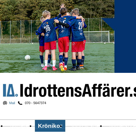
Mail
070 - 5647374
Nyheter
Krönikor
Sport & spel
Nyhetsbr