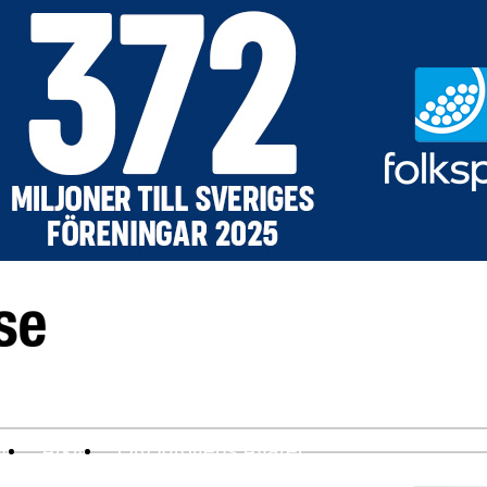
ev
Arkiv
Om Idrottens Affärer