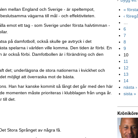
Bygg ett
alen mellan England och Sverige - är speltempot,
« först
 beslutsamma vägarna till mål - och effektiviteten.
‹ före
…
hålla emot ett tag - som Sverige under första halvtimman -
6
ilar.
7
atsa på damfotboll, också skulle ge avtryck i det
8
ästa spelarna i världen ville komma. Den tiden är förbi. En
9
n är också förbi. Damfotbollen är i förändring och den
10
11
12
ft det; underlägsna de stora nationerna i kvickhet och
13
t det möjligt att överraska mot de bästa.
14
sons. Han har kanske kommit så långt det går med den här
nästa ›
nde momenten måste prioriteras i klubblagen från unga år.
sista »
till det.
Kröniköre
Det Stora Språnget av några få.