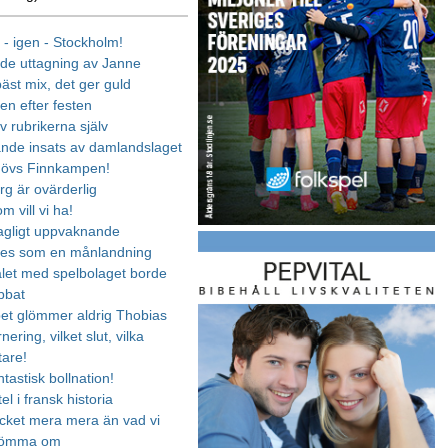
 - igen - Stockholm!
de uttagning av Janne
äst mix, det ger guld
n efter festen
v rubrikerna själv
nde insats av damlandslaget
hövs Finnkampen!
g är ovärderlig
m vill vi ha!
agligt uppvaknande
des som en månlandning
let med spelbolaget borde
bbat
et glömmer aldrig Thobias
nering, vilket slut, vilka
tare!
ntastisk bollnation!
tel i fransk historia
ket mera mera än vad vi
römma om