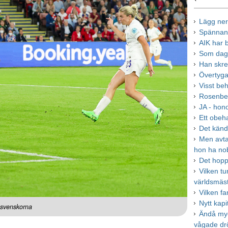
Lägg ner
Spännan
AIK har b
Som dage
Han skre
Övertyga
Visst be
Rosenber
JA - hono
Ett obeh
Det kän
Men avta
hon ha no
Det hopp
Vilken tur
världsmäs
Vilken fa
Nytt kapi
e svenskorna
Ändå myc
vågade d