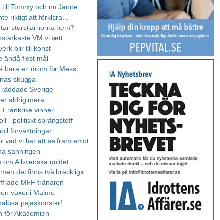
 till Tommy och nu Janne
te riktigt att förklara...
tar storstjärnorna hem?
nstarkaste VM vi sett
erk blir till konst
e ändå flest mål
 bara en dröm för Messi
onas skugga
 räddade Sverige
er aldrig mera…
h Frankrike vinner
oll - politiskt sprängstoff
oll förväntningar
r vad vi har att se fram emot
na sanningen
ss om Allsvenska guldet
 men det finns två bräckliga
 offrade MFF tränaren
sen växer i Malmö
kalösa pajaskonster!
on för Akademien