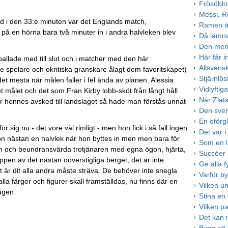
Frösöblo
Messi, 
land i den 33:e minuten var det Englands match,
Ramen är
0 på en hörna bara två minuter in i andra halvleken blev
Då lämna
Den men
Här får i
allade med till slut och i matcher med den här
Allsvens
e spelare och okritiska granskare ålagt dem favoritskapet)
Stjärnlös
ar det mesta när målen faller i fel ända av planen. Alessia
Vidlyftig
 målet och det som Fran Kirby lobb-sköt från långt håll
När Zlat
 hennes avsked till landslaget så hade man förstås unnat
Den sven
En oförgl
sig nu - det vore väl rimligt - men hon fick i så fall ingen
Det var 
 hon nästan en halvlek när hon byttes in men men bara för
Som en l
enen och beundransvärda trotjänaren med egna ögon, hjärta,
Succéer 
pen av det nästan oöverstigliga berget; det är inte
Ge alla f
t är dit alla andra måste sträva. De behöver inte snegla
Varför by
la färger och figurer skall framställdas, nu finns där en
Vilken un
vägen.
Stina en 
Vilken p
Det kan 