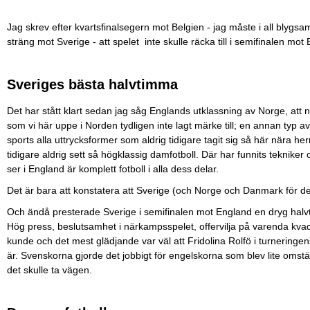
Jag skrev efter kvartsfinalsegern mot Belgien - jag måste i all blygs
sträng mot Sverige - att spelet inte skulle räcka till i semifinalen mot
Sveriges bästa halvtimma
Det har stått klart sedan jag såg Englands utklassning av Norge, att
som vi här uppe i Norden tydligen inte lagt märke till; en annan typ a
sports alla uttrycksformer som aldrig tidigare tagit sig så här nära her
tidigare aldrig sett så högklassig damfotboll. Där har funnits tekniker
ser i England är komplett fotboll i alla dess delar.
Det är bara att konstatera att Sverige (och Norge och Danmark för den
Och ändå presterade Sverige i semifinalen mot England en dryg halv
Hög press, beslutsamhet i närkampsspelet, offervilja på varenda kva
kunde och det mest glädjande var väl att Fridolina Rolfö i turneringens
är. Svenskorna gjorde det jobbigt för engelskorna som blev lite omst
det skulle ta vägen.