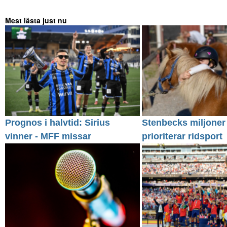
Mest lästa just nu
Prognos i halvtid: Sirius
Stenbecks miljoner
vinner - MFF missar
prioriterar ridsport