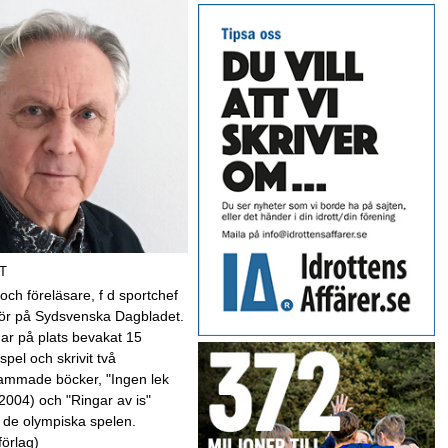
T
 och föreläsare, f d sportchef
kör på Sydsvenska Dagbladet.
har på plats bevakat 15
spel och skrivit två
mmade böcker, "Ingen lek
(2004) och "Ringar av is"
 de olympiska spelen.
förlag)