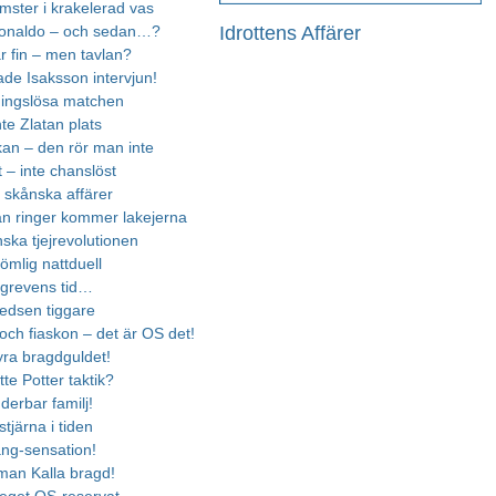
mster i krakelerad vas
Idrottens Affärer
Ronaldo – och sedan…?
 fin – men tavlan?
de Isaksson intervjun!
ingslösa matchen
nte Zlatan plats
kan – den rör man inte
t – inte chanslöst
a skånska affärer
an ringer kommer lakejerna
ska tjejrevolutionen
ömlig nattduell
i grevens tid…
edsen tiggare
och fiaskon – det är OS det!
yra bragdguldet!
tte Potter taktik?
derbar familj!
stjärna i tiden
ang-sensation!
man Kalla bragd!