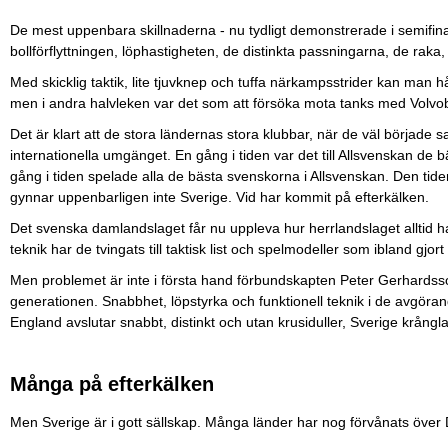
De mest uppenbara skillnaderna - nu tydligt demonstrerade i semifin
bollförflyttningen, löphastigheten, de distinkta passningarna, de raka,
Med skicklig taktik, lite tjuvknep och tuffa närkampsstrider kan man 
men i andra halvleken var det som att försöka mota tanks med Volvob
Det är klart att de stora ländernas stora klubbar, när de väl började s
internationella umgänget. En gång i tiden var det till Allsvenskan de b
gång i tiden spelade alla de bästa svenskorna i Allsvenskan. Den tide
gynnar uppenbarligen inte Sverige. Vid har kommit på efterkälken.
Det svenska damlandslaget får nu uppleva hur herrlandslaget alltid ha
teknik har de tvingats till taktisk list och spelmodeller som ibland gjor
Men problemet är inte i första hand förbundskapten Peter Gerhards
generationen. Snabbhet, löpstyrka och funktionell teknik i de avgöra
England avslutar snabbt, distinkt och utan krusiduller, Sverige krånglar 
Många på efterkälken
Men Sverige är i gott sällskap. Många länder har nog förvånats över 