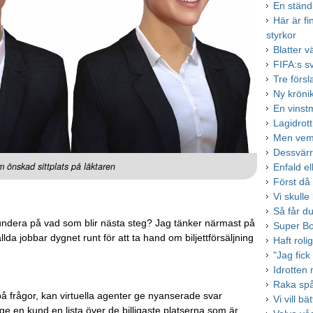
En ständ
Här är f
styrkor
Blatter v
FIFA:s s
Tre försl
Ny kröni
En vinst
Lagidrott
Men vem 
Dessvärre
m önskad sittplats på läktaren
Enfald el
Först då 
Vi skull
Så får d
undera på vad som blir nästa steg? Jag tänker närmast på
Super Bow
llda jobbar dygnet runt för att ta hand om biljettförsäljning
Haft roli
"Jag fick
Idrotten
Raka spå
 på frågor, kan virtuella agenter ge nyanserade svar
Vi vill bä
ge en kund en lista över de billigaste platserna som är