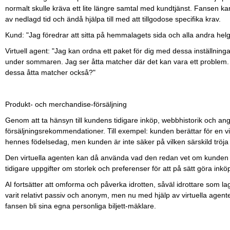
normalt skulle kräva ett lite längre samtal med kundtjänst. Fansen 
av nedlagd tid och ändå hjälpa till med att tillgodose specifika krav.
Kund: "Jag föredrar att sitta på hemmalagets sida och alla andra helger
Virtuell agent: "Jag kan ordna ett paket för dig med dessa inställning
under sommaren. Jag ser åtta matcher där det kan vara ett problem. Vi
dessa åtta matcher också?"
Produkt- och merchandise-försäljning
Genom att ta hänsyn till kundens tidigare inköp, webbhistorik och ang
försäljningsrekommendationer. Till exempel: kunden berättar för en vir
hennes födelsedag, men kunden är inte säker på vilken särskild tröja 
Den virtuella agenten kan då använda vad den redan vet om kunden frå
tidigare uppgifter om storlek och preferenser för att på sätt göra ink
AI fortsätter att omforma och påverka idrotten, såväl idrottare som la
varit relativt passiv och anonym, men nu med hjälp av virtuella agen
fansen bli sina egna personliga biljett-mäklare.