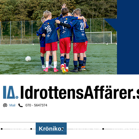
Mail
070 - 5647374
Nyheter
Krönikor
Sport & spel
Nyhetsbr