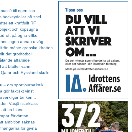
succé till egen liga
rs hockeydollar på spel
fter ett kraftfullt RF
objekt och köpsugna
drott på egna villkor
 fanns ingen annan utväg
ifrån måste granska idrotten
blir det grodfotboll
rålande affärsidé
ll att Blatter vann
Qatar och Ryssland skulle
M
u – om sportjournalistik
 gör faktiskt vinst
örverkligar tanken...
aden Växjö i särklass
a att ha bland...
kapar förväntan
att ambition saknas
anhängarna för givna