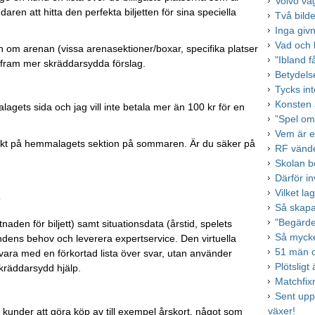
Volvo vå
daren att hitta den perfekta biljetten för sina speciella
Två bil
Inga giv
Vad och h
n om arenan (vissa arenasektioner/boxar, specifika platser
"Ibland f
a fram mer skräddarsydda förslag.
Betydels
Tycks inte
Konsten a
lagets sida och jag vill inte betala mer än 100 kr för en
”Spel om
Vem är e
å direkt på hemmalagets sektion på sommaren. Är du säker på
RF vände
Skolan bo
Därför in
Vilket la
”
Så skapas
"Begärde 
den för biljett) samt situationsdata (årstid, spelets
Så mycke
undens behov och leverera expertservice. Den virtuella
51 män o
vara med en förkortad lista över svar, utan använder
Plötslig
skräddarsydd hjälp.
Matchfixn
Sent upp
växer!
 kunder att göra köp av till exempel årskort, något som