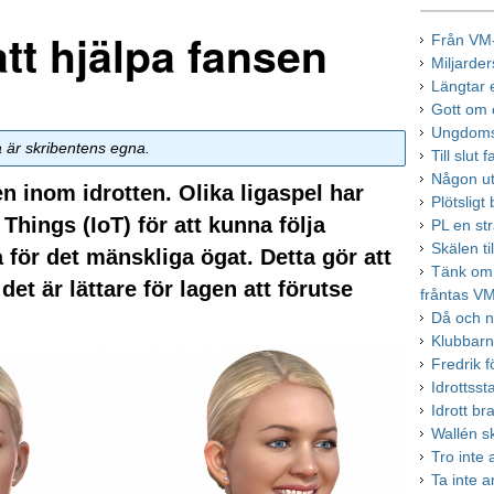
att hjälpa fansen
Från VM-
Miljarde
Längtar e
Gott om 
Ungdomsi
a är skribentens egna.
Till slut
Någon ut
även inom idrotten. Olika ligaspel har
Plötsligt 
hings (IoT) för att kunna följa
PL en st
Skälen ti
a för det mänskliga ögat. Detta gör att
Tänk om 
det är lättare för lagen att förutse
fråntas V
Då och n
Klubbarna
Fredrik f
Idrottsst
Idrott br
Wallén s
Tro inte 
Ta inte 