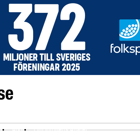
ev
Arkiv
Om Idrottens Affärer