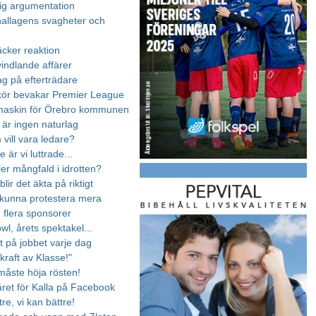
ig argumentation
inallagens svagheter och
äcker reaktion
vindlande affärer
ag på efterträdare
kör bevakar Premier League
maskin för Örebro kommunen
 är ingen naturlag
vill vara ledare?
 är vi luttrade...
ler mångfald i idrotten?
blir det äkta på riktigt
e kunna protestera mera
u flera sponsorer
l, årets spektakel...
gt på jobbet varje dag
 kraft av Klasse!"
 måste höja rösten!
ret för Kalla på Facebook
ttre, vi kan bättre!