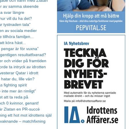
gade och vann med Zlatan
der av samma skeende
na svar längre
ur vill du ha det?
år tystnaden tala"
en av sociala medier
 tillhöra familjen...
tt köra häst...
 pengar är för vuxna”
gentligen resultatfixerad?
r och vrider på framtiden
rde ta intryck av idrotten
vesterar Qatar i idrott
g hatar du, lille vän?
 fighting spirit
inte mer än rimligt"
t att ta reda på
ch 0 kvinnor, genant!
t är Zlatan en PR-succé
ing ett hot mot idrottens själ
vaknande – matchfixning