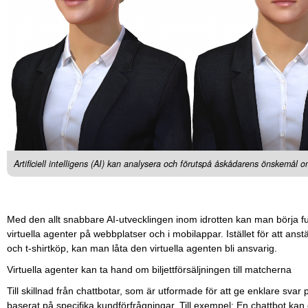
Artificiell intelligens (AI) kan analysera och förutspå åskådarens önskemål o
Med den allt snabbare AI-utvecklingen inom idrotten kan man börja f
virtuella agenter på webbplatser och i mobilappar. Istället för att anstä
och t-shirtköp, kan man låta den virtuella agenten bli ansvarig.
Virtuella agenter kan ta hand om biljettförsäljningen till matcherna
Till skillnad från chattbotar, som är utformade för att ge enklare svar
baserat på specifika kundförfrågningar. Till exempel: En chattbot kan 