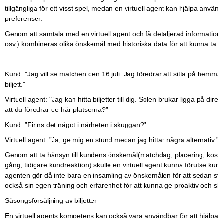
tillgängliga för ett visst spel, medan en virtuell agent kan hjälpa använ
preferenser.
Genom att samtala med en virtuell agent och få detaljerad informatio
osv.) kombineras olika önskemål med historiska data för att kunna t
Kund: "Jag vill se matchen den 16 juli. Jag föredrar att sitta på hemma
biljett."
Virtuell agent: "Jag kan hitta biljetter till dig. Solen brukar ligga p
att du föredrar de här platserna?”
Kund: ”Finns det något i närheten i skuggan?”
Virtuell agent: ”Ja, ge mig en stund medan jag hittar några alternativ.
Genom att ta hänsyn till kundens önskemål(matchdag, placering, kostna
gång, tidigare kundreaktion) skulle en virtuell agent kunna förutse k
agenten gör då inte bara en insamling av önskemålen för att sedan s
också sin egen träning och erfarenhet för att kunna ge proaktiv och 
Säsongsförsäljning av biljetter
En virtuell agents kompetens kan också vara användbar för att hjälpa