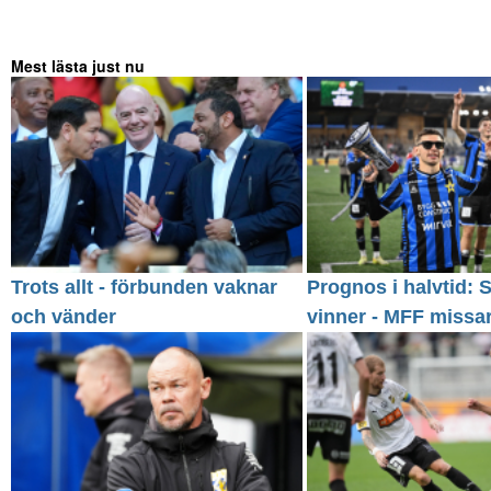
Mest lästa just nu
Trots allt - förbunden vaknar
Prognos i halvtid: S
och vänder
vinner - MFF missa