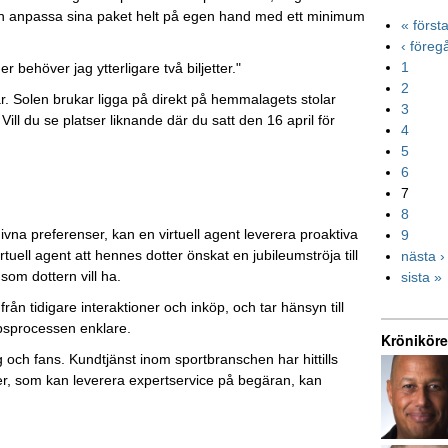
kan anpassa sina paket helt på egen hand med ett minimum
« först
‹ före
1
 behöver jag ytterligare två biljetter."
2
ar. Solen brukar ligga på direkt på hemmalagets stolar
3
ll du se platser liknande där du satt den 16 april för
4
5
6
7
8
ivna preferenser, kan en virtuell agent leverera proaktiva
9
tuell agent att hennes dotter önskat en jubileumströja till
nästa ›
som dottern vill ha.
sista »
n tidigare interaktioner och inköp, och tar hänsyn till
öpsprocessen enklare.
Kröniköre
g och fans. Kundtjänst inom sportbranschen har hittills
ter, som kan leverera expertservice på begäran, kan