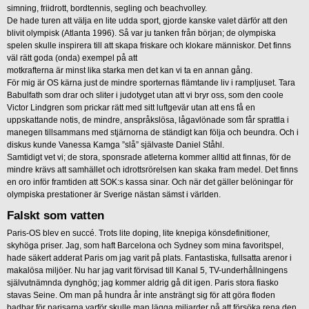
simning, friidrott, bordtennis, segling och beachvolley.
De hade turen att välja en lite udda sport, gjorde kanske valet därför att den
blivit olympisk (Atlanta 1996). Så var ju tanken från början; de olympiska
spelen skulle inspirera till att skapa friskare och klokare människor. Det finns
väl rätt goda (onda) exempel på att
motkrafterna är minst lika starka men det kan vi ta en annan gång.
För mig är OS kärna just de mindre sporternas flämtande liv i rampljuset. Tara
Babulfath som drar och sliter i judotyget utan att vi bryr oss, som den coole
Victor Lindgren som prickar rätt med sitt luftgevär utan att ens få en
uppskattande notis, de mindre, anspråkslösa, lågavlönade som får sprattla i
manegen tillsammans med stjärnorna de ständigt kan följa och beundra. Och i
diskus kunde Vanessa Kamga ”slå” självaste Daniel Ståhl.
Samtidigt vet vi; de stora, sponsrade atleterna kommer alltid att finnas, för de
mindre krävs att samhället och idrottsrörelsen kan skaka fram medel. Det finns
en oro inför framtiden att SOK:s kassa sinar. Och när det gäller belöningar för
olympiska prestationer är Sverige nästan sämst i världen.
Falskt som vatten
Paris-OS blev en succé. Trots lite doping, lite knepiga könsdefinitioner,
skyhöga priser. Jag, som haft Barcelona och Sydney som mina favoritspel,
hade säkert adderat Paris om jag varit på plats. Fantastiska, fullsatta arenor i
makalösa miljöer. Nu har jag varit förvisad till Kanal 5, TV-underhållningens
självutnämnda dynghög; jag kommer aldrig gå dit igen. Paris stora fiasko
stavas Seine. Om man på hundra år inte ansträngt sig för att göra floden
badbar för parisarna varför skulle man lägga miljarder på att försöka rena den