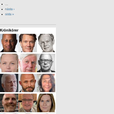
…
nästa ›
sista »
Krönikörer