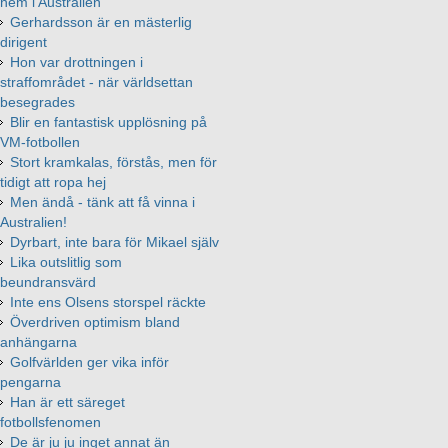
hem i Australien
Gerhardsson är en mästerlig
dirigent
Hon var drottningen i
straffområdet - när världsettan
besegrades
Blir en fantastisk upplösning på
VM-fotbollen
Stort kramkalas, förstås, men för
tidigt att ropa hej
Men ändå - tänk att få vinna i
Australien!
Dyrbart, inte bara för Mikael själv
Lika outslitlig som
beundransvärd
Inte ens Olsens storspel räckte
Överdriven optimism bland
anhängarna
Golfvärlden ger vika inför
pengarna
Han är ett säreget
fotbollsfenomen
De är ju ju inget annat än