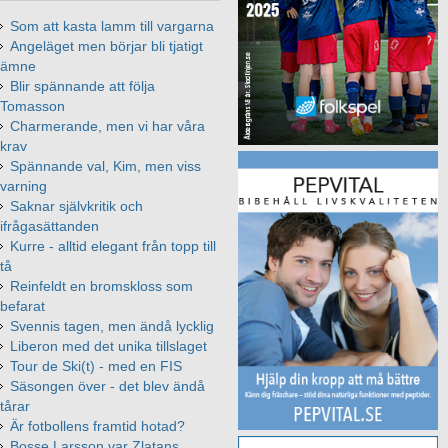
Som att kasta lamm till vargarna
Angeläget men börjar bli tjatigt
ämne
Blir spännande att följa
Tomasson
Charmerande, men vi har våra
krav
Spännande val, Kim, men viss
varning
Saknar självkritik och
ifrågasättanden
Kurre - alltid elegant från topp till
tå
Reinfeldt en bromskloss som
befarat
Svennis tagen, men ändå lycklig
Liberon med det unika tillslaget
Tour de Ski(t) - med en FIS
Säsongen över - det blev ändå
tårar
Är fotbollens framtid hotad?
Bosse Larsson var Zlatans