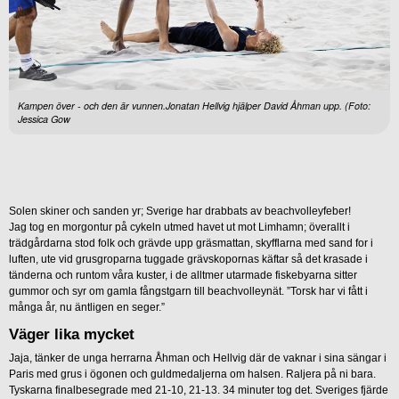
Kampen över - och den är vunnen.Jonatan Hellvig hjälper David Åhman upp. (Foto:
Jessica Gow
Solen skiner och sanden yr; Sverige har drabbats av beachvolleyfeber!
Jag tog en morgontur på cykeln utmed havet ut mot Limhamn; överallt i
trädgårdarna stod folk och grävde upp gräsmattan, skyfflarna med sand for i
luften, ute vid grusgroparna tuggade grävskopornas käftar så det krasade i
tänderna och runtom våra kuster, i de alltmer utarmade fiskebyarna sitter
gummor och syr om gamla fångstgarn till beachvolleynät. ”Torsk har vi fått i
många år, nu äntligen en seger.”
Väger lika mycket
Jaja, tänker de unga herrarna Åhman och Hellvig där de vaknar i sina sängar i
Paris med grus i ögonen och guldmedaljerna om halsen. Raljera på ni bara.
Tyskarna finalbesegrade med 21-10, 21-13. 34 minuter tog det. Sveriges fjärde