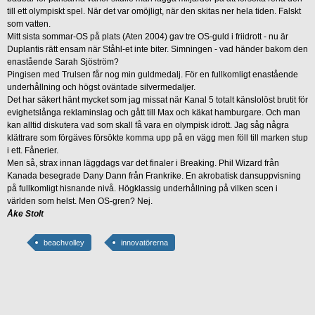
till ett olympiskt spel. När det var omöjligt, när den skitas ner hela tiden. Falskt
som vatten.
Mitt sista sommar-OS på plats (Aten 2004) gav tre OS-guld i friidrott - nu är
Duplantis rätt ensam när Ståhl-et inte biter. Simningen - vad händer bakom den
enastående Sarah Sjöström?
Pingisen med Trulsen får nog min guldmedalj. För en fullkomligt enastående
underhållning och högst oväntade silvermedaljer.
Det har säkert hänt mycket som jag missat när Kanal 5 totalt känslolöst brutit för
evighetslånga reklaminslag och gått till Max och käkat hamburgare. Och man
kan alltid diskutera vad som skall få vara en olympisk idrott. Jag såg några
klättrare som förgäves försökte komma upp på en vägg men föll till marken stup
i ett. Fånerier.
Men så, strax innan läggdags var det finaler i Breaking. Phil Wizard från
Kanada besegrade Dany Dann från Frankrike. En akrobatisk dansuppvisning
på fullkomligt hisnande nivå. Högklassig underhållning på vilken scen i
världen som helst. Men OS-gren? Nej.
Åke Stolt
beachvolley
innovatörerna