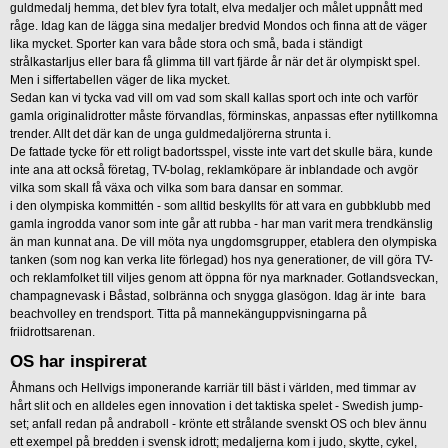
guldmedalj hemma, det blev fyra totalt, elva medaljer och målet uppnått med
råge. Idag kan de lägga sina medaljer bredvid Mondos och finna att de väger
lika mycket. Sporter kan vara både stora och små, bada i ständigt
strålkastarljus eller bara få glimma till vart fjärde år när det är olympiskt spel.
Men i siffertabellen väger de lika mycket.
Sedan kan vi tycka vad vill om vad som skall kallas sport och inte och varför
gamla originalidrotter måste förvandlas, förminskas, anpassas efter nytillkomna
trender. Allt det där kan de unga guldmedaljörerna strunta i.
De fattade tycke för ett roligt badortsspel, visste inte vart det skulle bära, kunde
inte ana att också företag, TV-bolag, reklamköpare är inblandade och avgör
vilka som skall få växa och vilka som bara dansar en sommar.
i den olympiska kommittén - som alltid beskyllts för att vara en gubbklubb med
gamla ingrodda vanor som inte går att rubba - har man varit mera trendkänslig
än man kunnat ana. De vill möta nya ungdomsgrupper, etablera den olympiska
tanken (som nog kan verka lite förlegad) hos nya generationer, de vill göra TV-
och reklamfolket till viljes genom att öppna för nya marknader. Gotlandsveckan,
champagnevask i Båstad, solbränna och snygga glasögon. Idag är inte bara
beachvolley en trendsport. Titta på mannekänguppvisningarna på
friidrottsarenan.
OS har inspirerat
Åhmans och Hellvigs imponerande karriär till bäst i världen, med timmar av
hårt slit och en alldeles egen innovation i det taktiska spelet - Swedish jump-
set; anfall redan på andraboll - krönte ett strålande svenskt OS och blev ännu
ett exempel på bredden i svensk idrott; medaljerna kom i judo, skytte, cykel,