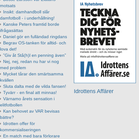
motsats
Insikt: damhandboll slår
damfotboll - i underhållning!
Kanske Peters framtid borde
ifrågasättas
Daniel gör en fulländad ringdans
Begrav OS-tanken för alltid- och
lova det!
”Giv åt Stå(h)l en penning även”
Nej, nej, redan nu har vi nog
med problem
Mycket tårar den smärtsamma
kvällen
Sluta dalta med de vilda fansen!
Idrottens Affärer
Tyvärr - en final att minnas!
Värnamo årets sensation i
elitfotbollen
Kan behovet av VAR bevisas
bättre?
Idrotten offer för
kommersialiseringen
En match med bara förlorare