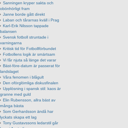
Sanningen kryper sakta och
obönhörligt fram
Janne borde gått direkt
Laban och tårarnas kväll i Prag
Karl-Erik Nilsson tappade
balansen
Svensk fotboll struntade i
varningarna
Kritisk tid för Fotbollförbundet
Fotbollens logik är smärtsam
Vi får njuta så länge det varar
Bäst-före-datum är passerat för
landslaget
Våra fenomen i blågult
Den oförglömliga diskusfinalen
Upplösning i spansk stil: kaos är
granne med guld
Elin Rubensson, allra bäst av
många bästa
Som Gerhardsson ändå har
lyckats skapa ett lag
Tony Gustavssons ledarstil går