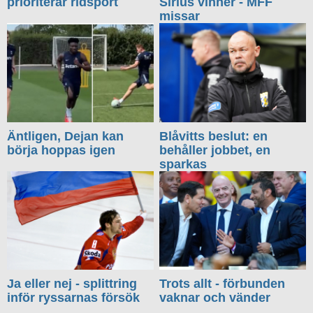
prioriterar ridsport
Sirius vinner - MFF
missar
Äntligen, Dejan kan
Blåvitts beslut: en
börja hoppas igen
behåller jobbet, en
sparkas
Ja eller nej - splittring
Trots allt - förbunden
inför ryssarnas försök
vaknar och vänder