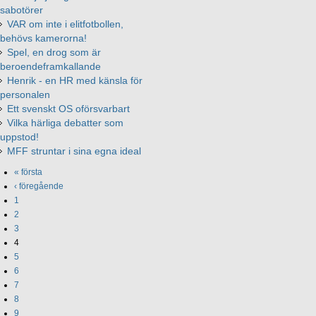
sabotörer
VAR om inte i elitfotbollen,
behövs kamerorna!
Spel, en drog som är
beroendeframkallande
Henrik - en HR med känsla för
personalen
Ett svenskt OS oförsvarbart
Vilka härliga debatter som
uppstod!
MFF struntar i sina egna ideal
« första
‹ föregående
1
2
3
4
5
6
7
8
9