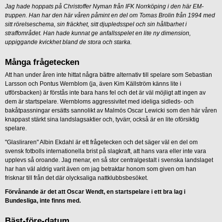
Jag hade hoppats på Christoffer Nyman från IFK Norrköping i den här EM-
truppen. Han har den här våren påmint en del om Tomas Brolin från 1994 med
sitt rörelseschema, sin fräckhet, sitt djupledsspel och sin hållbarhet i
straffområdet. Han hade kunnat ge anfallsspelet en lite ny dimension,
uppiggande kvickhet bland de stora och starka.
Många frågetecken
Att han under åren inte hittat några bättre alternativ till spelare som Sebastian
Larsson och Pontus Wernblom (ja, även Kim Källström känns lite i
utförsbacken) är förstås inte bara hans fel och det är väl möjligt att ingen av
dem är startspelare. Wernbloms aggressivitet med ideliga sidleds- och
bakåtpassningar ersätts sannolikt av Malmös Oscar Lewicki som den här våren
knappast stärkt sina landslagsaktier och, tyvärr, också är en lite oförsiktig
spelare.
"Glasliraren" Albin Ekdahl är ett frågetecken och det säger väl en del om
svensk fotbolls internationella brist på slagkraft, att hans vara eller inte vara
upplevs så oroande. Jag menar, en så stor centralgestalt i svenska landslaget
har han väl aldrig varit även om jag betraktar honom som given om han
frisknar till från det där olycksaliga nattklubbsbesöket.
Förvånande är det att Oscar Wendt, en startspelare i ett bra lag i
Bundesliga, inte finns med.
Bäst-före-datum