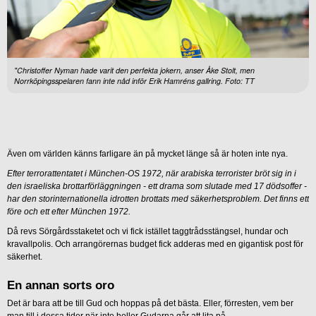
"Christoffer Nyman hade varit den perfekta jokern, anser Åke Stolt, men
Norrköpingsspelaren fann inte nåd inför Erik Hamréns gallring. Foto: TT
Även om världen känns farligare än på mycket länge så är hoten inte nya.
Efter terrorattentatet i München-OS 1972, när arabiska terrorister bröt sig in i
den israeliska brottarförläggningen - ett drama som slutade med 17 dödsoffer -
har den storinternationella idrotten brottats med säkerhetsproblem. Det finns ett
före och ett efter München 1972.
Då revs Sörgårdsstaketet och vi fick istället taggtrådsstängsel, hundar och
kravallpolis. Och arrangörernas budget fick adderas med en gigantisk post för
säkerhet.
En annan sorts oro
Det är bara att be till Gud och hoppas på det bästa. Eller, förresten, vem ber