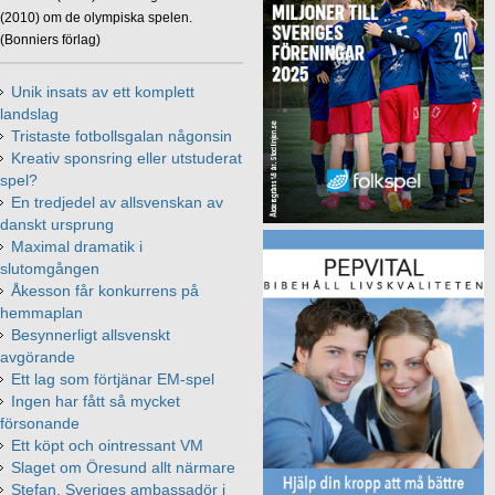
(2010) om de olympiska spelen.
(Bonniers förlag)
Unik insats av ett komplett
landslag
Tristaste fotbollsgalan någonsin
Kreativ sponsring eller utstuderat
spel?
En tredjedel av allsvenskan av
danskt ursprung
Maximal dramatik i
slutomgången
Åkesson får konkurrens på
hemmaplan
Besynnerligt allsvenskt
avgörande
Ett lag som förtjänar EM-spel
Ingen har fått så mycket
försonande
Ett köpt och ointressant VM
Slaget om Öresund allt närmare
Stefan, Sveriges ambassadör i