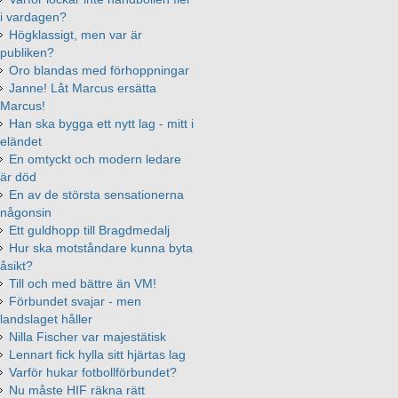
i vardagen?
Högklassigt, men var är
publiken?
Oro blandas med förhoppningar
Janne! Låt Marcus ersätta
Marcus!
Han ska bygga ett nytt lag - mitt i
eländet
En omtyckt och modern ledare
är död
En av de största sensationerna
någonsin
Ett guldhopp till Bragdmedalj
Hur ska motståndare kunna byta
åsikt?
Till och med bättre än VM!
Förbundet svajar - men
landslaget håller
Nilla Fischer var majestätisk
Lennart fick hylla sitt hjärtas lag
Varför hukar fotbollförbundet?
Nu måste HIF räkna rätt