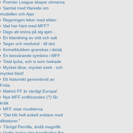
Premier League skapar vinnarna
Samtal med Hareide om
modellen och Ajax
Regeringen leker med elden
Vad har hänt med MFF?
Dags att snöra på sig igen...
En blandning av sött och salt
Seger och medvind - till slut
Kometklubben granskas i detalj
En besvärande symbios i MFF
Total lycka, och vi som tvekade
Mycket tårar, mycket svett - och
mycket blod!
Ett historiskt genombrott av
Frida
Malmö FF är värdigt Europa!
Nye MFF-ordföranden (?) får
kritik
MFF visar musklerna
"Det blir helt enkelt enklare med
diktaturer.”
Tårögd Pernilla, ändå magnifik
Varför lockar inte handbollen fler