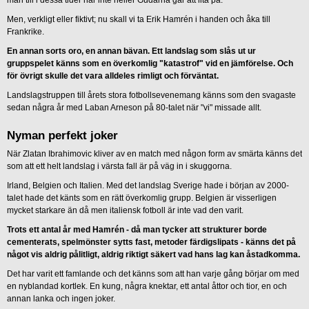
man till i dessa tider när inte heller Gudarna går att lita på.
Men, verkligt eller fiktivt; nu skall vi ta Erik Hamrén i handen och åka till
Frankrike.
En annan sorts oro, en annan bävan. Ett landslag som slås ut ur
gruppspelet känns som en överkomlig "katastrof" vid en jämförelse. Och
för övrigt skulle det vara alldeles rimligt och förväntat.
Landslagstruppen till årets stora fotbollsevenemang känns som den svagaste
sedan några år med Laban Arneson på 80-talet när "vi" missade allt.
Nyman perfekt joker
När Zlatan Ibrahimovic kliver av en match med någon form av smärta känns det
som att ett helt landslag i värsta fall är på väg in i skuggorna.
Irland, Belgien och Italien. Med det landslag Sverige hade i början av 2000-
talet hade det känts som en rätt överkomlig grupp. Belgien är visserligen
mycket starkare än då men italiensk fotboll är inte vad den varit.
Trots ett antal år med Hamrén - då man tycker att strukturer borde
cementerats, spelmönster sytts fast, metoder färdigslipats - känns det på
något vis aldrig pålitligt, aldrig riktigt säkert vad hans lag kan åstadkomma.
Det har varit ett famlande och det känns som att han varje gång börjar om med
en nyblandad kortlek. En kung, några knektar, ett antal åttor och tior, en och
annan lanka och ingen joker.