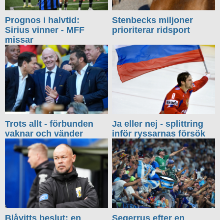
Prognos i halvtid:
Stenbecks miljoner
Sirius vinner - MFF
prioriterar ridsport
missar
Trots allt - förbunden
Ja eller nej - splittring
vaknar och vänder
inför ryssarnas försök
Blåvitts beslut: en
Segerrus efter en