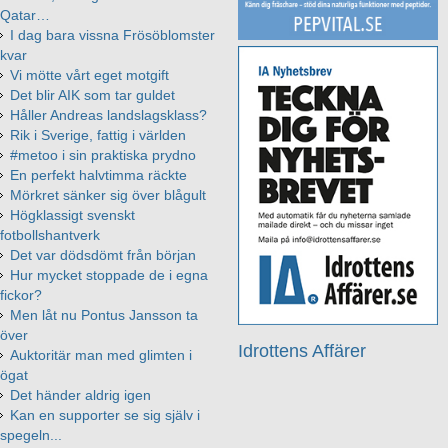
Qatar…
I dag bara vissna Frösöblomster
kvar
Vi mötte vårt eget motgift
Det blir AIK som tar guldet
Håller Andreas landslagsklass?
Rik i Sverige, fattig i världen
#metoo i sin praktiska prydno
En perfekt halvtimma räckte
Mörkret sänker sig över blågult
Högklassigt svenskt
fotbollshantverk
Det var dödsdömt från början
Hur mycket stoppade de i egna
fickor?
Men låt nu Pontus Jansson ta
över
Idrottens Affärer
Auktoritär man med glimten i
ögat
Det händer aldrig igen
Kan en supporter se sig själv i
spegeln...