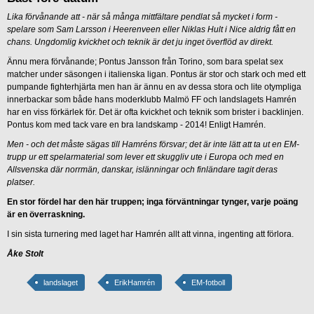
Lika förvånande att - när så många mittfältare pendlat så mycket i form -
spelare som Sam Larsson i Heerenveen eller Niklas Hult i Nice aldrig fått en
chans. Ungdomlig kvickhet och teknik är det ju inget överflöd av direkt.
Ännu mera förvånande; Pontus Jansson från Torino, som bara spelat sex
matcher under säsongen i italienska ligan. Pontus är stor och stark och med ett
pumpande fighterhjärta men han är ännu en av dessa stora och lite otympliga
innerbackar som både hans moderklubb Malmö FF och landslagets Hamrén
har en viss förkärlek för. Det är ofta kvickhet och teknik som brister i backlinjen.
Pontus kom med tack vare en bra landskamp - 2014! Enligt Hamrén.
Men - och det måste sägas till Hamréns försvar; det är inte lätt att ta ut en EM-
trupp ur ett spelarmaterial som lever ett skuggliv ute i Europa och med en
Allsvenska där norrmän, danskar, islänningar och finländare tagit deras
platser.
En stor fördel har den här truppen; inga förväntningar tynger, varje poäng
är en överraskning.
I sin sista turnering med laget har Hamrén allt att vinna, ingenting att förlora.
Åke Stolt
landslaget
ErikHamrén
EM-fotboll