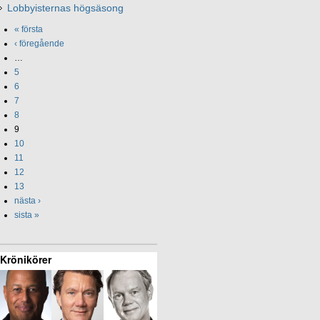
Lobbyisternas högsäsong
« första
‹ föregående
…
5
6
7
8
9
10
11
12
13
nästa ›
sista »
Krönikörer