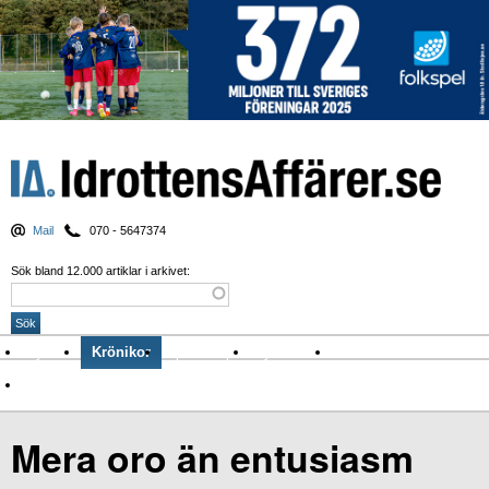
Mail
070 - 5647374
Sök bland 12.000 artiklar i arkivet:
Nyheter
Krönikor
Sport & spel
Nyhetsbrev
Arkiv
Om Idrottens Affärer
Mera oro än entusiasm