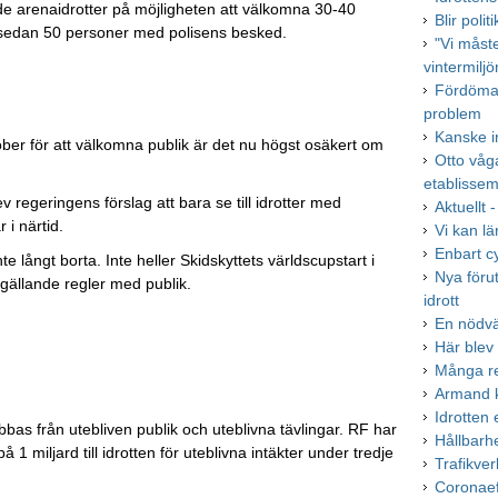
de arenaidrotter på möjligheten att välkomna 30-40
Blir poli
 sedan 50 personer med polisens besked.
"Vi måst
vintermiljö
Fördöman
problem
Kanske i
oktober för att välkomna publik är det nu högst osäkert om
Otto våg
etablisse
v regeringens förslag att bara se till idrotter med
Aktuellt 
r i närtid.
Vi kan lä
Enbart cy
 långt borta. Inte heller Skidskyttets världscupstart i
Nya förut
 gällande regler med publik.
idrott
En nödvä
Här blev
Många re
Armand k
Idrotten
rabbas från utebliven publik och uteblivna tävlingar. RF har
Hållbarh
 på 1 miljard till idrotten för uteblivna intäkter under tredje
Trafikver
Coronaef