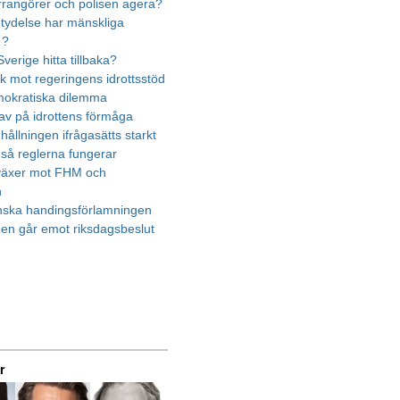
rrangörer och polisen agera?
etydelse har mänskliga
 ?
verige hitta tillbaka?
ik mot regeringens idrottsstöd
mokratiska dilemma
rav på idrottens förmåga
ållningen ifrågasätts starkt
 så reglerna fungerar
 växer mot FHM och
n
nska handingsförlamningen
en går emot riksdagsbeslut
r