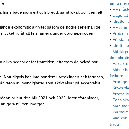
ännu mera
rre.
RF måste
 finns både inom elit och bredd, samt lokalt och centralt.
Dags att 
Idrotten
ydande ekonomisk aktivitet såsom de högre serierna i de
RF-stämm
 mycket tid åt att krishantera under coronaperioden.
Problem u
Första fa
Idrott – e
Märkliga
demokrati
 olika scenarier för framtiden, eftersom de också har
Här är id
Måste bet
fuskare!
en. Naturligtvis kan inte pandemiutvecklingen helt förutses,
Arrange
frånvaron av myndigheter som aktivt visar på acceptabla
Krävs sk
Arbete k
ågan är hur den blir 2021 och 2022. Idrottsföreningar,
Pass ska
 att göra nu och imorgon.
Men stor
Warholm 
Vad krävs
trygg?