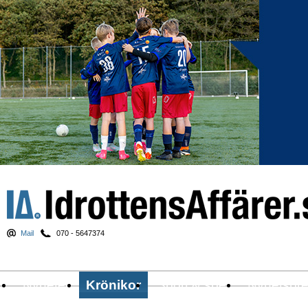
Mail
070 - 5647374
Nyheter
Krönikor
Sport & spel
Nyhetsbr