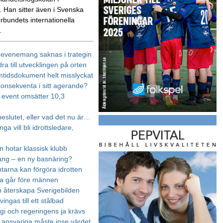
 Han sitter även i Svenska
örbundets internationella
.
, evenemang saknas i trategin
idra till utvecklingen på orten
mtidsdokument helt misslyckat
onsekventa i sitt agerande?
s event omsätter 10,3
eslutet, eller vad det nu är…
a vill bli idrottsledare,
n hotar klassisk klubb
ng – en ny basnäring?
tarna kan förgöra idrotten
a går före männen
an återskapa Sverigebilden
vingas till ett stålbad
egi och regeringens ja krävs
s ansvariga måste inse värdet