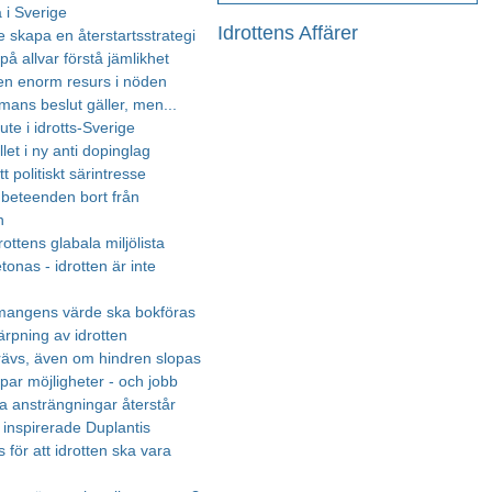
 i Sverige
Idrottens Affärer
 skapa en återstartsstrategi
på allvar förstå jämlikhet
 en enorm resurs i nöden
ans beslut gäller, men...
te i idrotts-Sverige
llet i ny anti dopinglag
tt politiskt särintresse
 beteenden bort från
n
rottens glabala miljölista
onas - idrotten är inte
mangens värde ska bokföras
ärpning av idrotten
rävs, även om hindren slopas
par möjligheter - och jobb
a ansträngningar återstår
inspirerade Duplantis
 för att idrotten ska vara