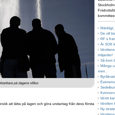
Stockholm.
Friidrottsf
kommittee
Märkligt
De vill b
RF:s fra
Är SOK k
Idrotten
miljarder!
Så kom b
Många ung
men...
Byråkrati
Evenema
licerbara på dagens villkor.
Sedelbun
Kvinnorn
Idrott k
Idrotten t
sök att lätta på lagen och göra undantag från dess första
Ny strat
Idrotten