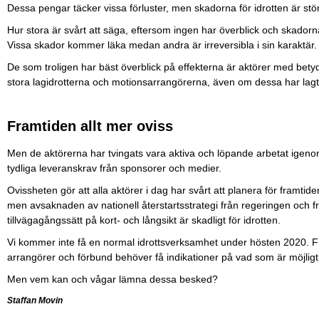
Dessa pengar täcker vissa förluster, men skadorna för idrotten är stö
Hur stora är svårt att säga, eftersom ingen har överblick och skadorna
Vissa skador kommer läka medan andra är irreversibla i sin karaktär.
De som troligen har bäst överblick på effekterna är aktörer med bet
stora lagidrotterna och motionsarrangörerna, även om dessa har lagt
Framtiden allt mer oviss
Men de aktörerna har tvingats vara aktiva och löpande arbetat igenom
tydliga leveranskrav från sponsorer och medier.
Ovissheten gör att alla aktörer i dag har svårt att planera för framtid
men avsaknaden av nationell återstartsstrategi från regeringen och 
tillvägagångssätt på kort- och långsikt är skadligt för idrotten.
Vi kommer inte få en normal idrottsverksamhet under hösten 2020. Fr
arrangörer och förbund behöver få indikationer på vad som är möjligt
Men vem kan och vågar lämna dessa besked?
Staffan Movin