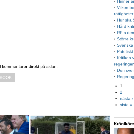
Hinner a
Vilken b
rättigheter
Hur ska S
Hård krit
RF:s de
Större k
Svenska h
Patetiskt
Kritiken
regeringe
d kommentarer direkt på sidan.
Den sve
Regering
EBOOK
1
2
nästa ›
sista »
Kröniköre