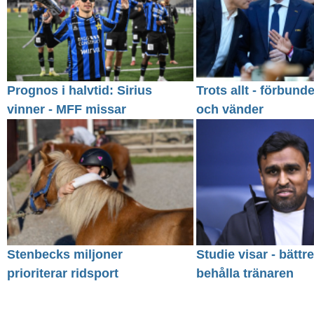
Prognos i halvtid: Sirius
Trots allt - förbund
vinner - MFF missar
och vänder
Stenbecks miljoner
Studie visar - bättre
prioriterar ridsport
behålla tränaren