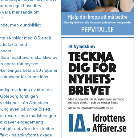
tikernas eget huvudbry
e vara mer rädda om
n"
de, men oundvikligt
nte så tokigt med OS ändå
ade fäkta med
manget
- flera makthavare ska kliva av
ra andra rätt mycket
kel tvingas betala 30 miljoner
sättningar för framtidens
ndig revidering av idrotten
 Göteborg först igen
flektioner från Almedalen
ung även på unika Bislett
 en resurs i marknadsföringen
et kräver engagemang
ket gör det värre för idrotten
fekt - hälsoklyftorna ökade