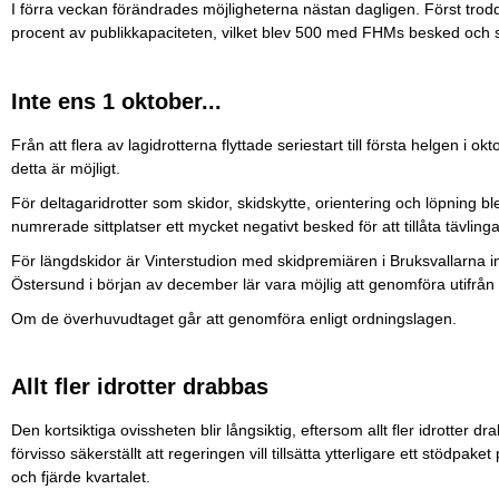
I förra veckan förändrades möjligheterna nästan dagligen. Först trod
procent av publikkapaciteten, vilket blev 500 med FHMs besked och
Inte ens 1 oktober...
Från att flera av lagidrotterna flyttade seriestart till första helgen i 
detta är möjligt.
För deltagaridrotter som skidor, skidskytte, orientering och löpning ble
numrerade sittplatser ett mycket negativt besked för att tillåta tävlinga
För längdskidor är Vinterstudion med skidpremiären i Bruksvallarna inte
Östersund i början av december lär vara möjlig att genomföra utifrån
Om de överhuvudtaget går att genomföra enligt ordningslagen.
Allt fler idrotter drabbas
Den kortsiktiga ovissheten blir långsiktig, eftersom allt fler idrotter d
förvisso säkerställt att regeringen vill tillsätta ytterligare ett stödpaket
och fjärde kvartalet.