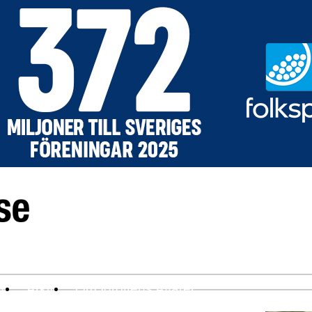
ev
Arkiv
Om Idrottens Affärer